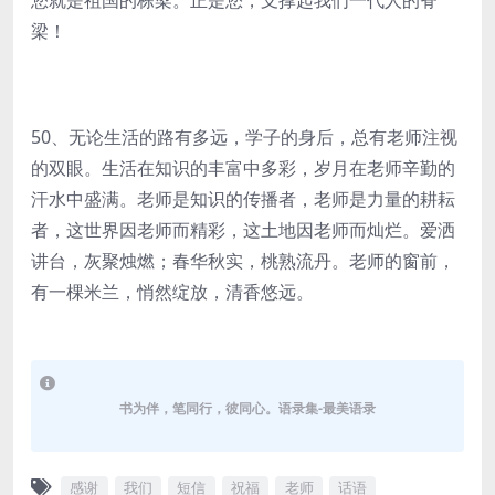
您就是祖国的栋梁。正是您，支撑起我们一代人的脊
梁！
50、无论生活的路有多远，学子的身后，总有老师注视
的双眼。生活在知识的丰富中多彩，岁月在老师辛勤的
汗水中盛满。老师是知识的传播者，老师是力量的耕耘
者，这世界因老师而精彩，这土地因老师而灿烂。爱洒
讲台，灰聚烛燃；春华秋实，桃熟流丹。老师的窗前，
有一棵米兰，悄然绽放，清香悠远。
书为伴，笔同行，彼同心。语录集-最美语录
感谢
我们
短信
祝福
老师
话语