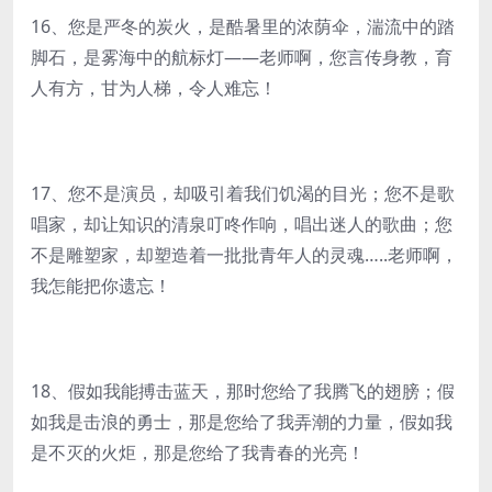
16、您是严冬的炭火，是酷暑里的浓荫伞，湍流中的踏
脚石，是雾海中的航标灯——老师啊，您言传身教，育
人有方，甘为人梯，令人难忘！
17、您不是演员，却吸引着我们饥渴的目光；您不是歌
唱家，却让知识的清泉叮咚作响，唱出迷人的歌曲；您
不是雕塑家，却塑造着一批批青年人的灵魂…..老师啊，
我怎能把你遗忘！
18、假如我能搏击蓝天，那时您给了我腾飞的翅膀；假
如我是击浪的勇士，那是您给了我弄潮的力量，假如我
是不灭的火炬，那是您给了我青春的光亮！