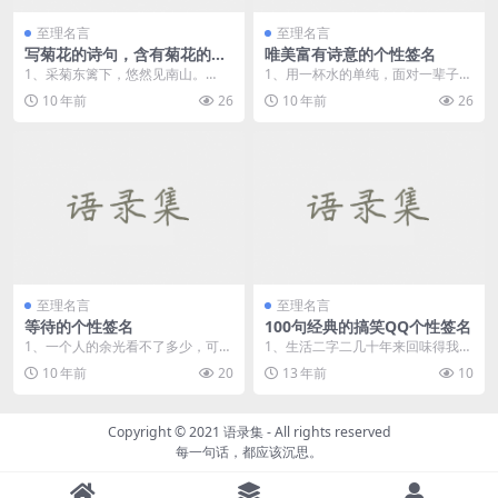
至理名言
至理名言
写菊花的诗句，含有菊花的诗
唯美富有诗意的个性签名
句
1、采菊东篱下，悠然见南山。
1、用一杯水的单纯，面对一辈子的
—— 陶渊明《饮酒&mid...
复杂。 2、刚要成熟，又要老去，
10 年前
26
10 年前
26
时...
至理名言
至理名言
等待的个性签名
100句经典的搞笑QQ个性签名
1、一个人的余光看不了多少，可我
1、生活二字二几十年来回味得我大
的余光满满的都是你。 2、你还不
小脑抽搐，脊髓痉挛。始终不得要
10 年前
20
13 年前
10
来...
领。 ...
Copyright © 2021
语录集
- All rights reserved
每一句话，都应该沉思。