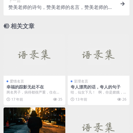
下一篇
赞美老师的诗句，赞美老师的名言，赞美老师的话
语句子
相关文章
爱情名言
至理名言
幸福的踪影无处不在
夸人漂亮的话，夸人的句子
两名男子，病得都很严重，住在医
哇，仙女下凡！ 啊，你是嫦娥，
院的同一间病房，其中一名男子每
我是后羿，来吧！ 杨贵...
17 年前
35
13 年前
26
天下午都可以在床上坐...