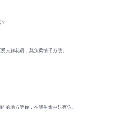
呢？
愿爱人解花语，莫负柔情千万缕。
相约的地方等你，在我生命中只有你。