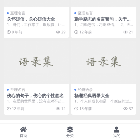
至理名言
至理名言
关怀短信，关心短信大全
勤学励志的名言警句，关于勤
奋的励志名言
1、哥们，工作累了，歇歇脚，让压
1、习勤忘劳，习逸成惰。 2、天
力藏的藏、跑的跑，鸡飞狗跳；心
道酬勤。 3、宝剑锋...
9 年前
29
12 年前
21
情烦了，微微笑，让...
至理名言
经典语录
伤心的句子，伤心的个性签名
杨澜经典语录大全
1、在爱的世界里，没有谁对不起
1、个人的成长都是一个蜕皮的过
谁，只有谁不懂得珍惜谁！ 2、终
程，你要蜕一层皮才能有一个新
12 年前
12
13 年前
37
于握...
生，而这个过程中往往伴...
Copyright © 2021
语录集
- All rights reserved
每一句话，都应该沉思。
首页
分类
我的