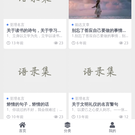
至理名言
励志文章
关于读书的诗句，关于学习的
别忘了答应自己要做的事情，
诗句
无论有多难，有多远
1、立身以立学为先，立学以读书为
1.别忘了答应自己要做的事情，别
本。——欧阳修 &nbs...
忘了答应自己要去的地方，无论有
13 年前
23
6 年前
23
多难，有多远。 2...
至理名言
至理名言
矫情的句子，矫情的话
关于文明礼仪的名言警句
1、你说过的不好，我会很难过；你
1、以爱己之心爱人则尽。——张载
说过的好，我会更难过。 2、我颠
仁 2、德...
10 年前
23
13 年前
12
覆...
首页
分类
我的
Copyright © 2021
语录集
- All rights reserved