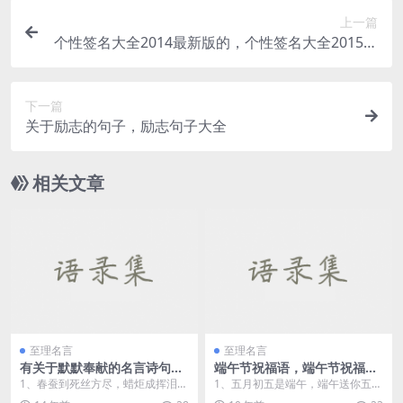
上一篇
个性签名大全2014最新版的，个性签名大全2015最
新版的
下一篇
关于励志的句子，励志句子大全
相关文章
至理名言
至理名言
有关于默默奉献的名言诗句，
端午节祝福语，端午节祝福短
表现奉献精神的古诗句
信
1、春蚕到死丝方尽，蜡炬成挥泪始
1、五月初五是端午，端午送你五个
干。——李商隐《无题》 ...
五：祝你收获多多，五谷丰登；收