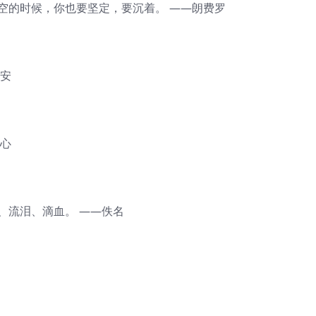
空的时候，你也要坚定，要沉着。 ——朗费罗
西安
冰心
、流泪、滴血。 ——佚名