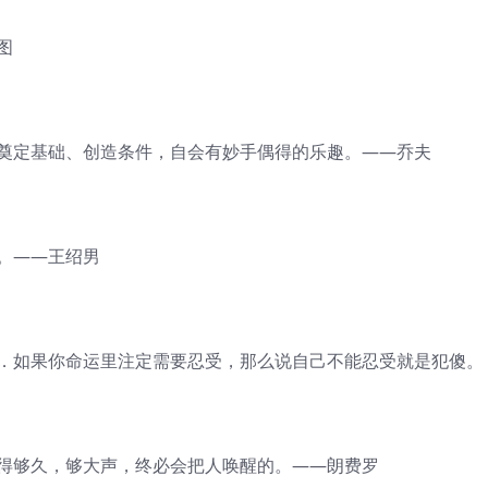
图
地奠定基础、创造条件，自会有妙手偶得的乐趣。——乔夫
。——王绍男
受．如果你命运里注定需要忍受，那么说自己不能忍受就是犯傻。
敲得够久，够大声，终必会把人唤醒的。——朗费罗