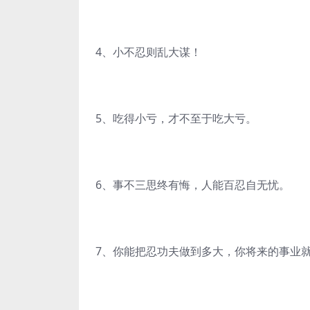
4、小不忍则乱大谋！
5、吃得小亏，才不至于吃大亏。
6、事不三思终有悔，人能百忍自无忧。
7、你能把忍功夫做到多大，你将来的事业