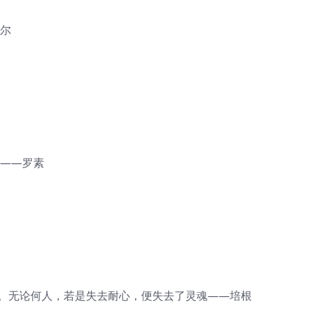
佩尔
 ——罗素
质。无论何人，若是失去耐心，便失去了灵魂——培根