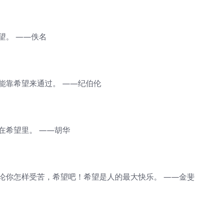
望。 ——佚名
能靠希望来通过。 ——纪伯伦
在希望里。 ——胡华
无论你怎样受苦，希望吧！希望是人的最大快乐。 ——金斐