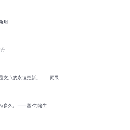
斯坦
封丹
那是支点的永恒更新。——雨果
持多久。——塞•约翰生