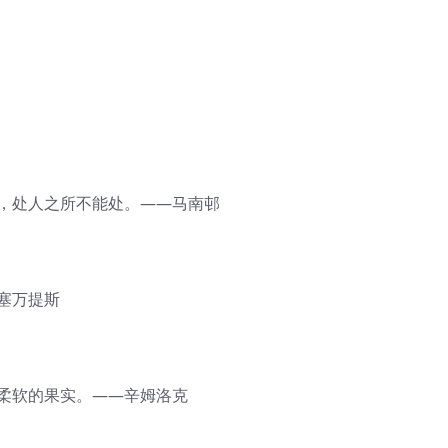
容，处人之所不能处。——马南邨
塞万提斯
而柔软的果实。——辛姆洛克