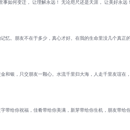
世事如何变迁， 让理解永远！ 无论咫尺还是天涯， 让美好永远
的记忆。朋友不在于多少，真心才好。在我的生命里没几个真正
交金和银，只交朋友一颗心。水流千里归大海，人走千里友谊在
文字带给你祝福，佳肴带给你美满，新芽带给你生机，朋友带给