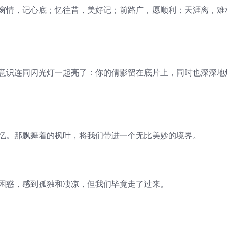
同窗情，记心底；忆往昔，美好记；前路广，愿顺利；天涯离，难
间意识连同闪光灯一起亮了：你的倩影留在底片上，同时也深深地
回忆。那飘舞着的枫叶，将我们带进一个无比美妙的境界。
的困惑，感到孤独和凄凉，但我们毕竟走了过来。