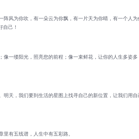
有一阵风为你吹，有一朵云为你飘，有一片天为你晴，有一个人为
好自己！
咙；像一缕阳光，照亮您的前程；像一束鲜花，让你的人生多姿多
后。明天，我们要到生活的星图上找寻自己的新位置，让我们用自
乐章里有五线谱，人生中有五彩路。