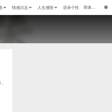
选
情感日志
人生感悟
语录个性
刻，