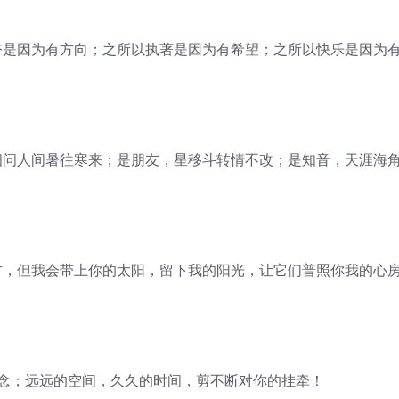
奋是因为有方向；之所以执著是因为有希望；之所以快乐是因为
细问人间暑往寒来；是朋友，星移斗转情不改；是知音，天涯海
方，但我会带上你的太阳，留下我的阳光，让它们普照你我的心
思念；远远的空间，久久的时间，剪不断对你的挂牵！