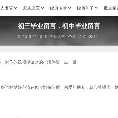
名人名言
励志文章
经典语录
经典句子
散文精
初三毕业留言，初中毕业留言
2015-06-18
至理名言
0
0
21
缕，对你的祝福似潺潺的小溪伴随一生一世。
，好运好梦好心情在你收到短信后，亲爱的朋友，真心希望这一