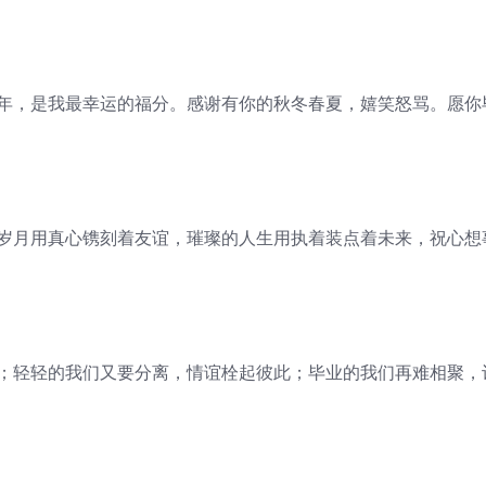
四年，是我最幸运的福分。感谢有你的秋冬春夏，嬉笑怒骂。愿你
的岁月用真心镌刻着友谊，璀璨的人生用执着装点着未来，祝心想
语；轻轻的我们又要分离，情谊栓起彼此；毕业的我们再难相聚，