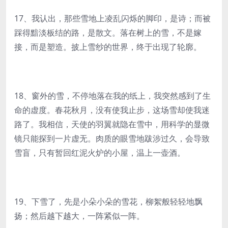
17、我认出，那些雪地上凌乱闪烁的脚印，是诗；而被
踩得黯淡板结的路，是散文。落在树上的雪，不是嫁
接，而是塑造。披上雪纱的世界，终于出现了轮廓。
18、窗外的雪，不停地落在我的纸上，我突然感到了生
命的虚度。春花秋月，没有使我止步，这场雪却使我迷
路了。我相信，天使的羽翼就隐在雪中，用科学的显微
镜只能探到一片虚无。肉质的眼雪地跋涉过久，会导致
雪盲，只有暂回红泥火炉的小屋，温上一壶酒。
19、下雪了，先是小朵小朵的雪花，柳絮般轻轻地飘
扬；然后越下越大，一阵紧似一阵。