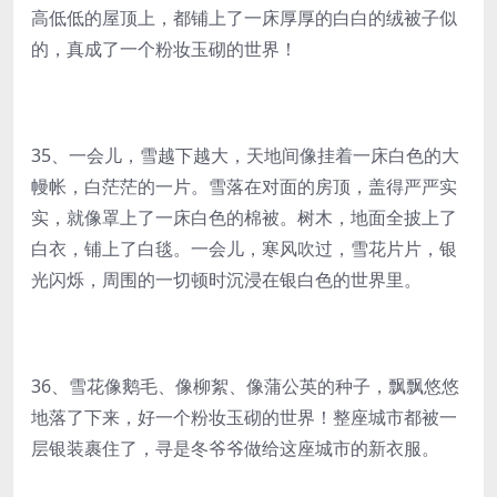
高低低的屋顶上，都铺上了一床厚厚的白白的绒被子似
的，真成了一个粉妆玉砌的世界！
35、一会儿，雪越下越大，天地间像挂着一床白色的大
幔帐，白茫茫的一片。雪落在对面的房顶，盖得严严实
实，就像罩上了一床白色的棉被。树木，地面全披上了
白衣，铺上了白毯。一会儿，寒风吹过，雪花片片，银
光闪烁，周围的一切顿时沉浸在银白色的世界里。
36、雪花像鹅毛、像柳絮、像蒲公英的种子，飘飘悠悠
地落了下来，好一个粉妆玉砌的世界！整座城市都被一
层银装裹住了，寻是冬爷爷做给这座城市的新衣服。