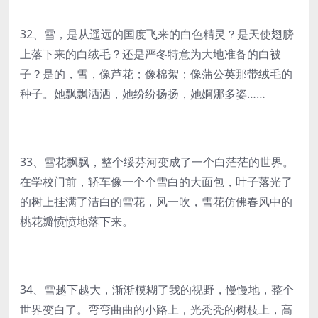
32、雪，是从遥远的国度飞来的白色精灵？是天使翅膀
上落下来的白绒毛？还是严冬特意为大地准备的白被
子？是的，雪，像芦花；像棉絮；像蒲公英那带绒毛的
种子。她飘飘洒洒，她纷纷扬扬，她婀娜多姿……
33、雪花飘飘，整个绥芬河变成了一个白茫茫的世界。
在学校门前，轿车像一个个雪白的大面包，叶子落光了
的树上挂满了洁白的雪花，风一吹，雪花仿佛春风中的
桃花瓣愤愤地落下来。
34、雪越下越大，渐渐模糊了我的视野，慢慢地，整个
世界变白了。弯弯曲曲的小路上，光秃秃的树枝上，高