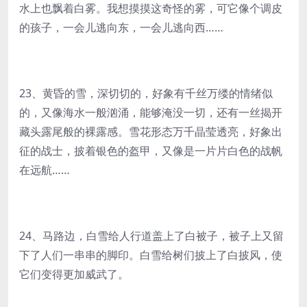
水上也飘着白雾。我想摸摸这奇怪的雾，可它像个调皮
的孩子，一会儿逃向东，一会儿逃向西……
23、黄昏的雪，深切切的，好象有千丝万缕的情绪似
的，又像海水一般汹涌，能够淹没一切，还有一丝揭开
藏头露尾般的裸露感。雪花形态万千晶莹透亮，好象出
征的战士，披着银色的盔甲，又像是一片片白色的战帆
在远航……
24、马路边，白雪给人行道盖上了白被子，被子上又留
下了人们一串串的脚印。白雪给树们披上了白披风，使
它们变得更加威武了。