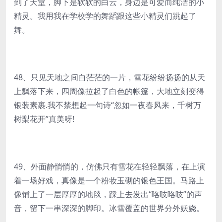
到了天堂，脚下是软软的白云，身边是可爱而纯洁的小
精灵。我用我在学校学的舞蹈跟这些小精灵们跳起了
舞。
48、只见天地之间白茫茫的一片，雪花纷纷扬扬的从天
上飘落下来，四周像拉起了白色的帐篷，大地立刻变得
银装素裹.我不禁想起一句诗“忽如一夜春风来，千树万
树梨花开”真美呀!
49、外面静悄悄的，仿佛只有雪花在轻轻飘落，在上演
着一场好戏，真像是一个粉妆玉砌的银色王国。马路上
像铺上了一层厚厚的地毯，踩上去发出“咯吱咯吱”的声
音，留下一串深深的脚印。冰雪覆盖的世界分外妖娆。