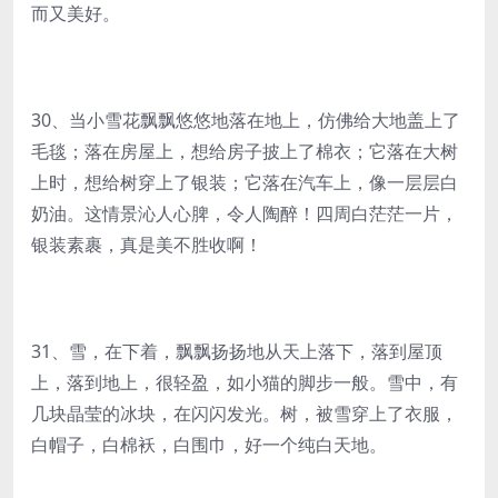
而又美好。
30、当小雪花飘飘悠悠地落在地上，仿佛给大地盖上了
毛毯；落在房屋上，想给房子披上了棉衣；它落在大树
上时，想给树穿上了银装；它落在汽车上，像一层层白
奶油。这情景沁人心脾，令人陶醉！四周白茫茫一片，
银装素裹，真是美不胜收啊！
31、雪，在下着，飘飘扬扬地从天上落下，落到屋顶
上，落到地上，很轻盈，如小猫的脚步一般。雪中，有
几块晶莹的冰块，在闪闪发光。树，被雪穿上了衣服，
白帽子，白棉袄，白围巾，好一个纯白天地。