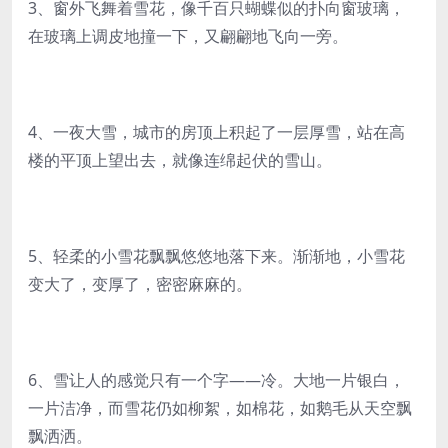
3、窗外飞舞着雪花，像千百只蝴蝶似的扑向窗玻璃，
在玻璃上调皮地撞一下，又翩翩地飞向一旁。
4、一夜大雪，城市的房顶上积起了一层厚雪，站在高
楼的平顶上望出去，就像连绵起伏的雪山。
5、轻柔的小雪花飘飘悠悠地落下来。渐渐地，小雪花
变大了，变厚了，密密麻麻的。
6、雪让人的感觉只有一个字——冷。大地一片银白，
一片洁净，而雪花仍如柳絮，如棉花，如鹅毛从天空飘
飘洒洒。