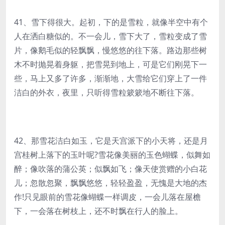
41、雪下得很大。起初，下的是雪粒，就像半空中有个
人在洒白糖似的。不一会儿，雪下大了，雪粒变成了雪
片，像鹅毛似的轻飘飘，慢悠悠的往下落。路边那些树
木不时抛晃着身躯，把雪晃到地上，可是它们刚晃下一
些，马上又多了许多，渐渐地，大雪给它们穿上了一件
洁白的外衣，夜里，只听得雪粒簌簌地不断往下落。
42、那雪花洁白如玉，它是天宫派下的小天将，还是月
宫桂树上落下的玉叶呢?雪花像美丽的玉色蝴蝶，似舞如
醉；像吹落的蒲公英；似飘如飞；像天使赏赠的小白花
儿；忽散忽聚，飘飘悠悠，轻轻盈盈，无愧是大地的杰
作!只见眼前的雪花像蝴蝶一样调皮，一会儿落在屋檐
下，一会落在树枝上，还不时飘在行人的脸上。