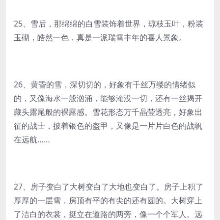
25、雪后，那绵绵的白雪装饰着世界，琼枝玉叶，粉装
玉砌，皓然一色，真是一派瑞雪丰年的喜人景象。
26、黄昏的雪，深切切的，好象有千丝万缕的情绪似
的，又像海水一般汹涌，能够淹没一切，还有一丝揭开
藏头露尾般的裸露感。雪花形态万千晶莹透亮，好象出
征的战士，披着银色的盔甲，又像是一片片白色的战帆
在远航……
27、房子变白了大树变白了大地也变白了。房子上积了
厚厚的一层雪，房顶有平的有尖的还有圆的。大树穿上
了洁白的衣裳，挺立在道路的两旁，像一个个军人。远