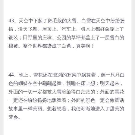
43、天空中下起了鹅毛般的大雪。白雪在天空中纷纷扬
扬，漫天飞舞。屋顶上、汽车上、树木上都好象穿上了
银装；田野里的庄稼、公园的草坪都盖上了一层雪白的
棉被。整个世界都染成了白色，真美啊！
44、晚上，雪花还在凛冽的寒风中飘舞着，像一只只白
色的蝴蝶在空中翩翩起舞，我睡在床上想：明天起来，
外面的一切一定都被大雪渲染得白茫茫的；外面的雪花
一定还在纷纷扬扬地飘舞着；外面的景色一定会像童话
故事里一样美丽。想着想着，我便渐渐地进入了甜美的
梦乡。