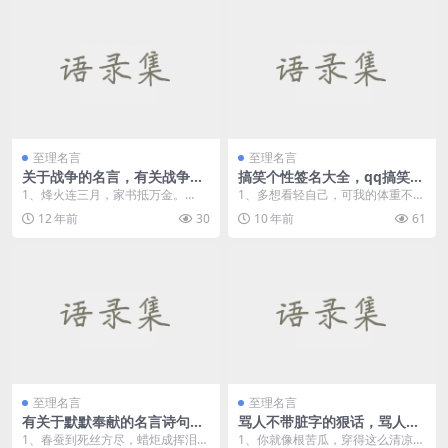
至理名言
至理名言
关于战争的名言，有关战争的
搞笑个性签名大全，qq搞笑签
古诗句
名
1、烽火连三月，家书抵万金。
1、多想看轻自己，可我的体重不允
—— 杜甫《春望》 &nb...
许。 2、工作的最高境界就是看着
12 年前
30
10 年前
61
别...
至理名言
至理名言
有关于默默奉献的名言诗句，
骂人不带脏字的狠话，骂人不
表现奉献精神的古诗句
带脏字的句子
1、春蚕到死丝方尽，蜡炬成挥泪始
1、你就像根苦瓜，穿得这么清凉，