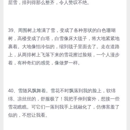
层雪，排列得那么整齐，令人赞叹不绝。
39、周围树上堆满了雪，变成了各种形状的白色珊瑚
树，高楼变成了白塔，白雪像床大毯子，将大地紧紧地
裹着。大地像怕冷似的，缩到毯子里面去了。走在道路
上，从两排树上飞落下来的雪花擦过脸颊，一个人漫步
着，有种奇幻的感觉，像做梦一样。
40、雪随风飘舞着。雪花不时飘落到我的脸上，软绵
绵、凉丝丝的，舒服极了！我把手伸到窗外，想接一些
雪花瞧瞧。可它们一落到我手上就融化了，仿佛害羞了
似的，不想让我看。