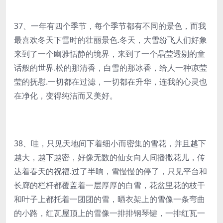
37、一年有四个季节，每个季节都有不同的景色，而我
最喜欢冬天下雪时的壮丽景色.冬天，大雪纷飞人们好象
来到了一个幽雅恬静的境界，来到了一个晶莹透剔的童
话般的世界.松的那清香，白雪的那冰香，给人一种凉莹
莹的抚慰.一切都在过滤，一切都在升华，连我的心灵也
在净化，变得纯洁而又美好。
38、哇，只见天地间下着细小而密集的雪花，并且越下
越大，越下越密，好像无数的仙女向人间播撒花儿，传
达着春天的祝福.过了半晌，雪慢慢的停了，只见平台和
长廊的栏杆都覆盖着一层厚厚的白雪，花盆里花的枝干
和叶子上都托着一团团的雪，晒衣架上的雪像一条弯曲
的小路，红瓦屋顶上的雪像一排排钢琴键，一排红瓦一