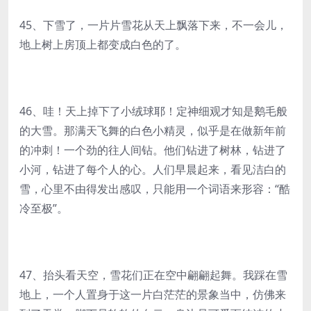
45、下雪了，一片片雪花从天上飘落下来，不一会儿，
地上树上房顶上都变成白色的了。
46、哇！天上掉下了小绒球耶！定神细观才知是鹅毛般
的大雪。那满天飞舞的白色小精灵，似乎是在做新年前
的冲刺！一个劲的往人间钻。他们钻进了树林，钻进了
小河，钻进了每个人的心。人们早晨起来，看见洁白的
雪，心里不由得发出感叹，只能用一个词语来形容：“酷
冷至极”。
47、抬头看天空，雪花们正在空中翩翩起舞。我踩在雪
地上，一个人置身于这一片白茫茫的景象当中，仿佛来