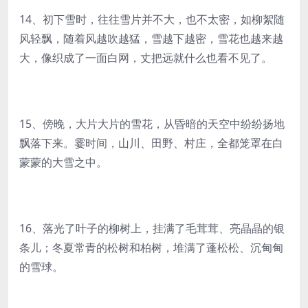
14、初下雪时，往往雪片并不大，也不太密，如柳絮随
风轻飘，随着风越吹越猛，雪越下越密，雪花也越来越
大，像织成了一面白网，丈把远就什么也看不见了。
15、傍晚，大片大片的雪花，从昏暗的天空中纷纷扬地
飘落下来。霎时间，山川、田野、村庄，全都笼罩在白
蒙蒙的大雪之中。
16、落光了叶子的柳树上，挂满了毛茸茸、亮晶晶的银
条儿；冬夏常青的松树和柏树，堆满了蓬松松、沉甸甸
的雪球。