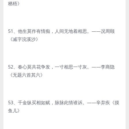
栖梧》
51、他生莫作有情痴，人间无地着相思。——况周颐
《减字浣溪沙》
52、春心莫共花争发，一寸相思一寸灰。——李商隐
《无题六首其六》
53、千金纵买相如赋，脉脉此情谁诉。——辛弃疾《摸
鱼儿》