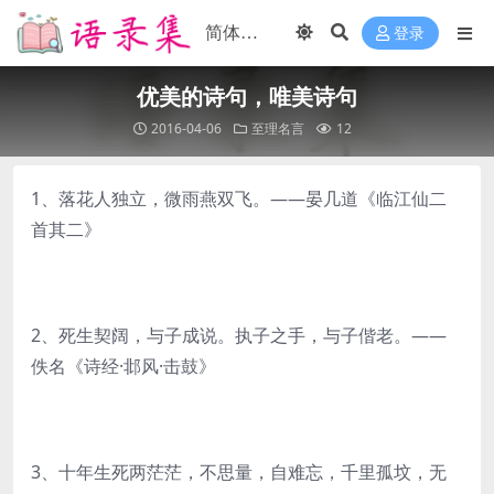
登录
优美的诗句，唯美诗句
2016-04-06
至理名言
12
1、落花人独立，微雨燕双飞。——晏几道《临江仙二
首其二》
2、死生契阔，与子成说。执子之手，与子偕老。——
佚名《诗经·邶风·击鼓》
3、十年生死两茫茫，不思量，自难忘，千里孤坟，无