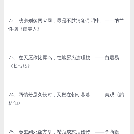
22、凄凉别後两应同，最是不胜清怨月明中。——纳兰
性德《虞美人》
23、在天愿作比翼鸟，在地愿为连理枝。——白居易
《长恨歌》
24、两情若是久长时，又岂在朝朝暮暮。——秦观《鹊
桥仙》
25、春蚕到死丝方尽，蜡炬成灰泪始乾。——李商隐