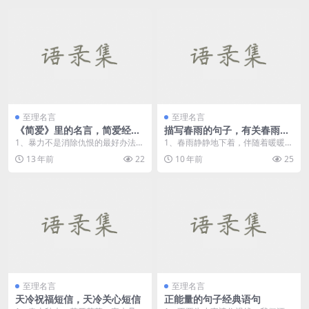
至理名言
至理名言
《简爱》里的名言，简爱经典
描写春雨的句子，有关春雨的
语录
句子
1、暴力不是消除仇恨的最好办法
1、春雨静静地下着，伴随着暖暖的
——同样，报复也绝对医治不...
春风驱走了严冬的残痕给春姑娘披
13 年前
22
10 年前
25
上了盛装，给人们带...
至理名言
至理名言
天冷祝福短信，天冷关心短信
正能量的句子经典语句