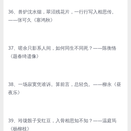
36、兽炉沈水烟，翠沼残花片，一行行写入相思传。
——张可久《塞鸿秋》
37、嗟余只影系人间，如何同生不同死？——陈衡恪
《题春绮遗像》
38、一场寂寞凭谁诉。算前言，总轻负。——柳永《昼
夜乐》
39、玲珑骰子安红豆，入骨相思知不知？——温庭筠
《杨柳枝》