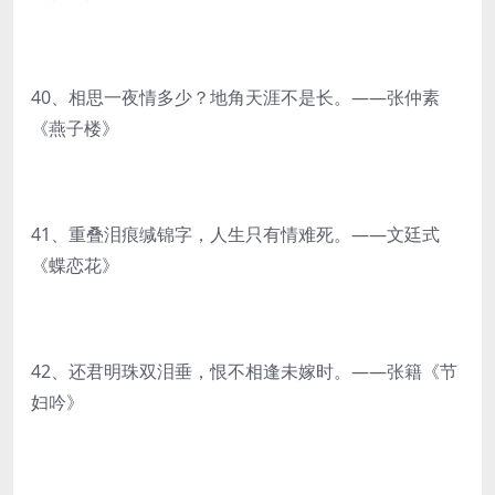
40、相思一夜情多少？地角天涯不是长。——张仲素
《燕子楼》
41、重叠泪痕缄锦字，人生只有情难死。——文廷式
《蝶恋花》
42、还君明珠双泪垂，恨不相逢未嫁时。——张籍《节
妇吟》