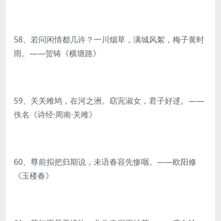
58、若问闲情都几许？一川烟草，满城风絮，梅子黄时
雨。——贺铸《横塘路》
59、关关雎鸠，在河之洲。窈宨淑女，君子好逑。——
佚名《诗经·周南·关雎》
60、尊前拟把归期说，未语春容先惨咽。——欧阳修
《玉楼春》