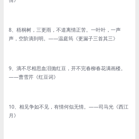
情》
8、梧桐树，三更雨，不道离情正苦。一叶叶，一声
声，空阶滴到明。——温庭筠《更漏子三首其三》
9、滴不尽相思血泪抛红豆，开不完春柳春花满画楼。
——曹雪芹《红豆词》
10、相见争如不见，有情何似无情。——司马光《西江
月》