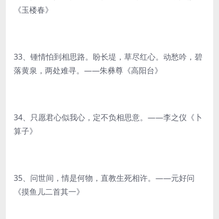
《玉楼春》
33、锺情怕到相思路。盼长堤，草尽红心。动愁吟，碧
落黄泉，两处难寻。——朱彝尊《高阳台》
34、只愿君心似我心，定不负相思意。——李之仪《卜
算子》
35、问世间，情是何物，直教生死相许。——元好问
《摸鱼儿二首其一》