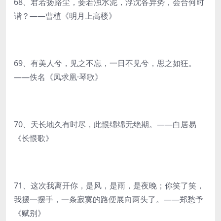
68、君若扬路尘，妾若浊水泥，浮沈各异势，会合何时
谐？——曹植《明月上高楼》
69、有美人兮，见之不忘，一日不见兮，思之如狂。
——佚名《凤求凰·琴歌》
70、天长地久有时尽，此恨绵绵无绝期。——白居易
《长恨歌》
71、这次我离开你，是风，是雨，是夜晚；你笑了笑，
我摆一摆手，一条寂寞的路便展向两头了。——郑愁予
《赋别》