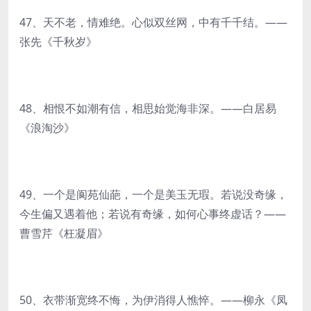
47、天不老，情难绝。心似双丝网，中有千千结。——
张先《千秋岁》
48、相恨不如潮有信，相思始觉海非深。——白居易
《浪淘沙》
49、一个是阆苑仙葩，一个是美玉无瑕。若说没奇缘，
今生偏又遇着他；若说有奇缘，如何心事终虚话？——
曹雪芹《枉凝眉》
50、衣带渐宽终不悔，为伊消得人憔悴。——柳永《凤