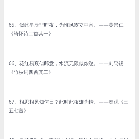
65、似此星辰非昨夜，为谁风露立中宵。——黄景仁
《绮怀诗二首其一》
66、花红易衰似郎意，水流无限似侬愁。——刘禹锡
《竹枝词四首其二》
67、相思相见知何日？此时此夜难为情。——秦观《三
五七言》