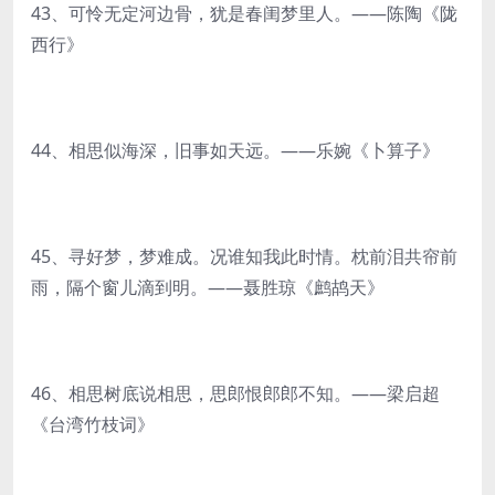
43、可怜无定河边骨，犹是春闺梦里人。——陈陶《陇
西行》
44、相思似海深，旧事如天远。——乐婉《卜算子》
45、寻好梦，梦难成。况谁知我此时情。枕前泪共帘前
雨，隔个窗儿滴到明。——聂胜琼《鹧鸪天》
46、相思树底说相思，思郎恨郎郎不知。——梁启超
《台湾竹枝词》