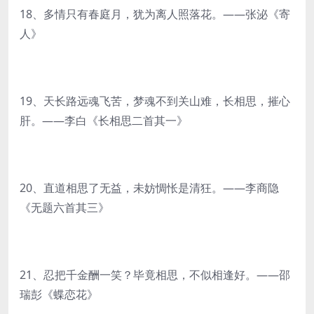
18、多情只有春庭月，犹为离人照落花。——张泌《寄
人》
19、天长路远魂飞苦，梦魂不到关山难，长相思，摧心
肝。——李白《长相思二首其一》
20、直道相思了无益，未妨惆怅是清狂。——李商隐
《无题六首其三》
21、忍把千金酬一笑？毕竟相思，不似相逢好。——邵
瑞彭《蝶恋花》