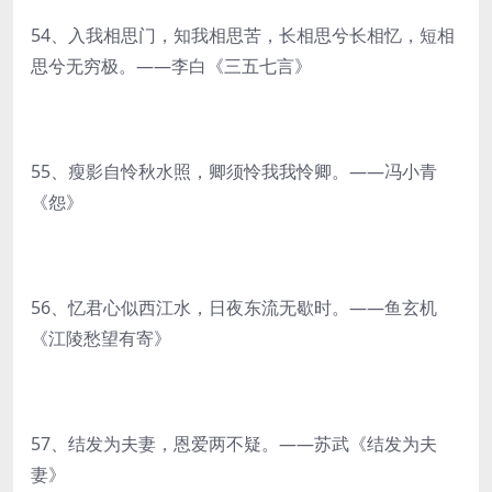
54、入我相思门，知我相思苦，长相思兮长相忆，短相
思兮无穷极。——李白《三五七言》
55、瘦影自怜秋水照，卿须怜我我怜卿。——冯小青
《怨》
56、忆君心似西江水，日夜东流无歇时。——鱼玄机
《江陵愁望有寄》
57、结发为夫妻，恩爱两不疑。——苏武《结发为夫
妻》