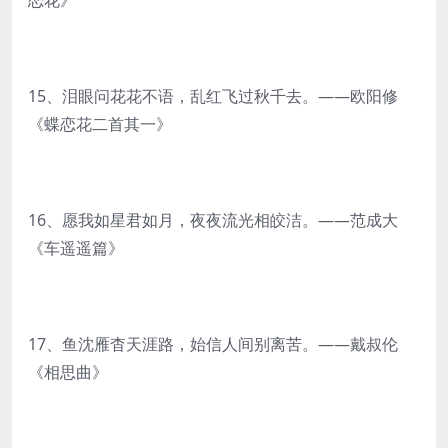
恋花》
15、泪眼问花花不语，乱红飞过秋千去。——欧阳修
《蝶恋花二首其一》
16、愿我如星君如月，夜夜流光相皎洁。——范成大
《车遥遥篇》
17、鱼沈雁杳天涯路，始信人间别离苦。——戴叔伦
《相思曲》