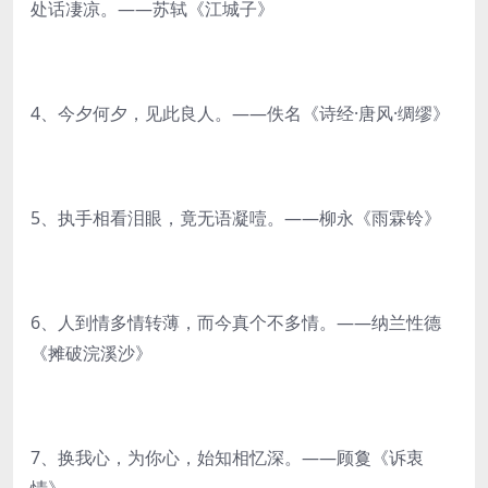
处话凄凉。——苏轼《江城子》
4、今夕何夕，见此良人。——佚名《诗经·唐风·绸缪》
5、执手相看泪眼，竟无语凝噎。——柳永《雨霖铃》
6、人到情多情转薄，而今真个不多情。——纳兰性德
《摊破浣溪沙》
7、换我心，为你心，始知相忆深。——顾敻《诉衷