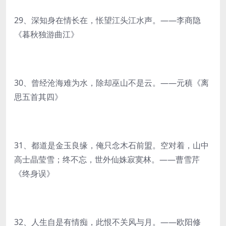
29、深知身在情长在，怅望江头江水声。——李商隐
《暮秋独游曲江》
30、曾经沧海难为水，除却巫山不是云。——元稹《离
思五首其四》
31、都道是金玉良缘，俺只念木石前盟。空对着，山中
高士晶莹雪；终不忘，世外仙姝寂寞林。——曹雪芹
《终身误》
32、人生自是有情痴，此恨不关风与月。——欧阳修