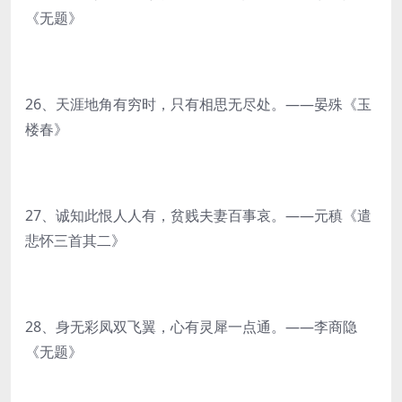
《无题》
26、天涯地角有穷时，只有相思无尽处。——晏殊《玉
楼春》
27、诚知此恨人人有，贫贱夫妻百事哀。——元稹《遣
悲怀三首其二》
28、身无彩凤双飞翼，心有灵犀一点通。——李商隐
《无题》