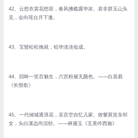
42、云想衣裳花想容，春风拂槛露华浓。若非群玉山头
见，会向瑶台月下逢。
43、宝髻松松挽就，铅华淡淡妆成。
44、回眸一笑百魅生，六宫粉黛无颜色。——白居易
《长恨歌》
45、一代倾城逐浪花，吴宫空自忆儿家。效颦莫笑东邻
女，头白溪边尚浣纱。——林黛玉《五美吟西施》