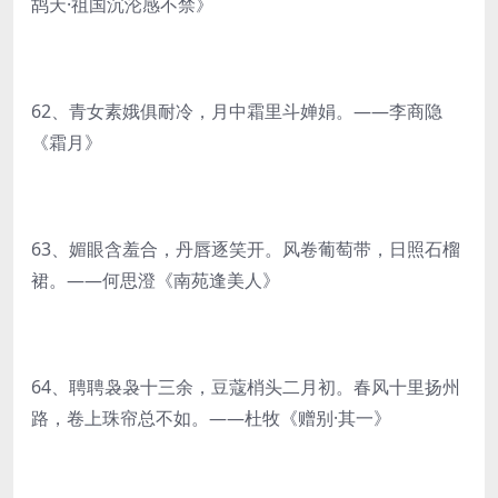
鸪天·祖国沉沦感不禁》
62、青女素娥俱耐冷，月中霜里斗婵娟。——李商隐
《霜月》
63、媚眼含羞合，丹唇逐笑开。风卷葡萄带，日照石榴
裙。——何思澄《南苑逢美人》
64、聘聘袅袅十三余，豆蔻梢头二月初。春风十里扬州
路，卷上珠帘总不如。——杜牧《赠别·其一》