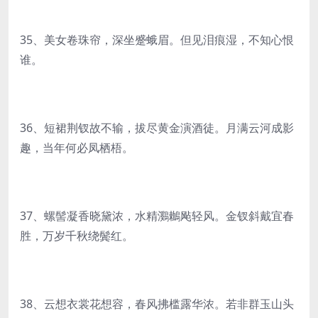
35、美女卷珠帘，深坐蹙蛾眉。但见泪痕湿，不知心恨
谁。
36、短裙荆钗故不输，拔尽黄金演酒徒。月满云河成影
趣，当年何必凤栖梧。
37、螺髻凝香晓黛浓，水精鸂鶒飐轻风。金钗斜戴宜春
胜，万岁千秋绕鬓红。
38、云想衣裳花想容，春风拂槛露华浓。若非群玉山头