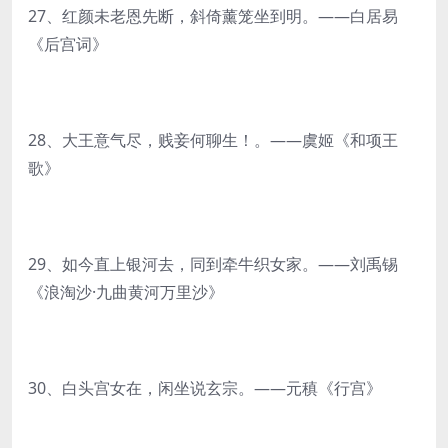
27、红颜未老恩先断，斜倚薰笼坐到明。——白居易
《后宫词》
28、大王意气尽，贱妾何聊生！。——虞姬《和项王
歌》
29、如今直上银河去，同到牵牛织女家。——刘禹锡
《浪淘沙·九曲黄河万里沙》
30、白头宫女在，闲坐说玄宗。——元稹《行宫》