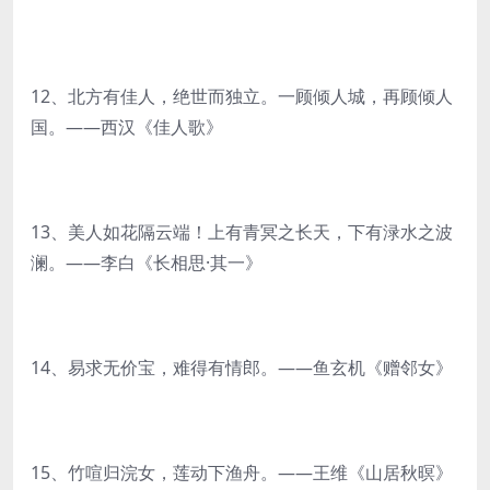
12、北方有佳人，绝世而独立。一顾倾人城，再顾倾人
国。——西汉《佳人歌》
13、美人如花隔云端！上有青冥之长天，下有渌水之波
澜。——李白《长相思·其一》
14、易求无价宝，难得有情郎。——鱼玄机《赠邻女》
15、竹喧归浣女，莲动下渔舟。——王维《山居秋暝》