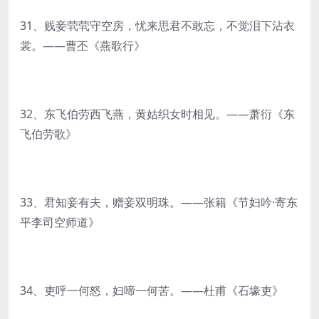
31、贱妾茕茕守空房，忧来思君不敢忘，不觉泪下沾衣
裳。——曹丕《燕歌行》
32、东飞伯劳西飞燕，黄姑织女时相见。——萧衍《东
飞伯劳歌》
33、君知妾有夫，赠妾双明珠。——张籍《节妇吟·寄东
平李司空师道》
34、吏呼一何怒，妇啼一何苦。——杜甫《石壕吏》