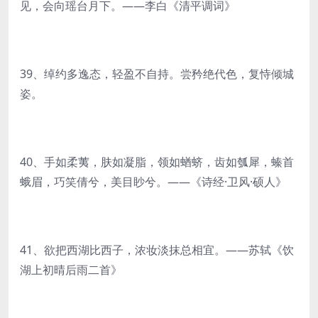
见，会向瑶台月下。——李白《清平调词》
39、绰约多逸态，轻盈不自持。尝矜绝代色，复恃倾城
姿。
40、手如柔荑，肤如凝脂，领如蝤蛴，齿如瓠犀，螓首
蛾眉，巧笑倩兮，美目眇兮。——《诗经·卫风·硕人》
41、欲把西湖比西子，浓妆淡抹总相宜。——苏轼《饮
湖上初晴后雨二首》