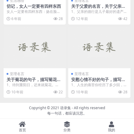
生活感悟
至理名言
切记，女人一定要有四样东西
关于父爱的名言，关于父亲的
名言
女人一定要有四样东西：扬在脸上
1、父亲的德行是儿子最好的遗产。
的自信、长在心底的善良、融进血
——塞万提斯 ...
6 年前
28
12 年前
42
里的骨气、刻进命里的...
至理名言
至理名言
关于菊花的句子，描写菊花的
安慰心情不好的句子，描写心
诗句
情不好的句子
1、待到重阳日，还来就菊花。
1、人生的痛苦你经历了多少回，别
—— 孟浩然《过故人庄》 ...
再问它别在管它别太累，让往事
10 年前
22
10 年前
28
飞，让往事别苦苦把你...
Copyright © 2021
语录集
- All rights reserved
每一句话，都应该沉思。
首页
分类
我的