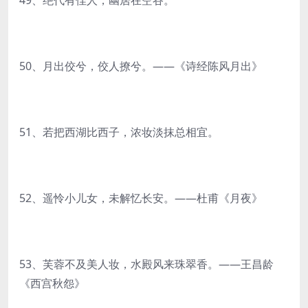
49、绝代有佳人，幽居在空谷。
50、月出佼兮，佼人撩兮。——《诗经陈风月出》
51、若把西湖比西子，浓妆淡抹总相宜。
52、遥怜小儿女，未解忆长安。——杜甫《月夜》
53、芙蓉不及美人妆，水殿风来珠翠香。——王昌龄
《西宫秋怨》