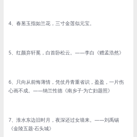
4、春葱玉指如兰花，三寸金莲似元宝。
5、红颜弃轩冕，白首卧松云。——李白《赠孟浩然》
6、只向从前悔薄情，凭仗丹青重省识，盈盈，一片伤
心画不成。——纳兰性德《南乡子·为亡妇题照》
7、淮水东边旧时月，夜深还过女墙来。——刘禹锡
《金陵五题·石头城》