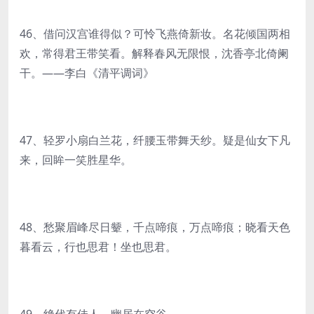
46、借问汉宫谁得似？可怜飞燕倚新妆。名花倾国两相
欢，常得君王带笑看。解释春风无限恨，沈香亭北倚阑
干。——李白《清平调词》
47、轻罗小扇白兰花，纤腰玉带舞天纱。疑是仙女下凡
来，回眸一笑胜星华。
48、愁聚眉峰尽日颦，千点啼痕，万点啼痕；晓看天色
暮看云，行也思君！坐也思君。