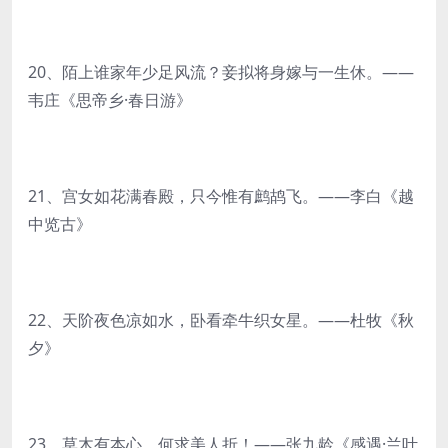
20、陌上谁家年少足风流？妾拟将身嫁与一生休。——
韦庄《思帝乡·春日游》
21、宫女如花满春殿，只今惟有鹧鸪飞。——李白《越
中览古》
22、天阶夜色凉如水，卧看牵牛织女星。——杜牧《秋
夕》
23、草木有本心，何求美人折！——张九龄《感遇·兰叶