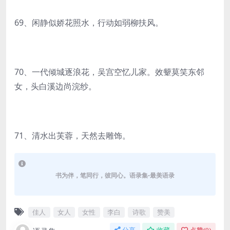
69、闲静似娇花照水，行动如弱柳扶风。
70、一代倾城逐浪花，吴宫空忆儿家。效颦莫笑东邻
女，头白溪边尚浣纱。
71、清水出芙蓉，天然去雕饰。
书为伴，笔同行，彼同心。语录集-最美语录
佳人
女人
女性
李白
诗歌
赞美