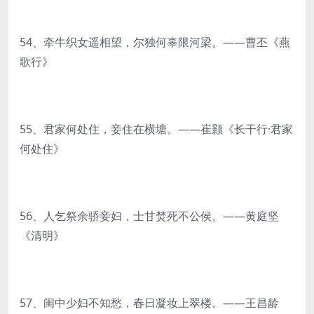
54、牵牛织女遥相望，尔独何辜限河梁。——曹丕《燕
歌行》
55、君家何处住，妾住在横塘。——崔颢《长干行·君家
何处住》
56、人乞祭余骄妾妇，士甘焚死不公侯。——黄庭坚
《清明》
57、闺中少妇不知愁，春日凝妆上翠楼。——王昌龄