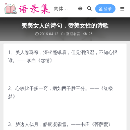
登录
赞美女人的诗句，赞美女性的诗歌
2016-04-12
至理名言
25
1、美人卷珠帘，深坐蹙蛾眉，但见泪痕湿，不知心恨
谁。——李白《怨情》
2、心较比干多一窍，病如西子胜三分。——《红楼
梦》
3、胪边人似月，皓腕凝霜雪。——韦庄《菩萨蛮》