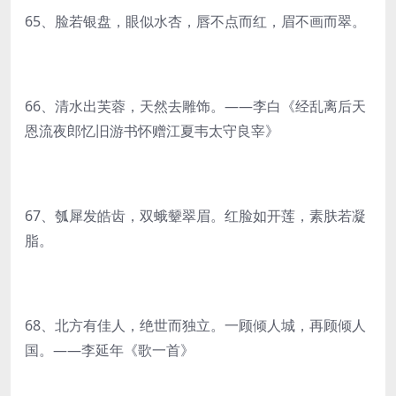
65、脸若银盘，眼似水杏，唇不点而红，眉不画而翠。
66、清水出芙蓉，天然去雕饰。——李白《经乱离后天
恩流夜郎忆旧游书怀赠江夏韦太守良宰》
67、瓠犀发皓齿，双蛾颦翠眉。红脸如开莲，素肤若凝
脂。
68、北方有佳人，绝世而独立。一顾倾人城，再顾倾人
国。——李延年《歌一首》