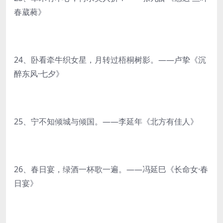
春葳蕤》
24、卧看牵牛织女星，月转过梧桐树影。——卢挚《沉
醉东风·七夕》
25、宁不知倾城与倾国。——李延年《北方有佳人》
26、春日宴，绿酒一杯歌一遍。——冯延巳《长命女·春
日宴》