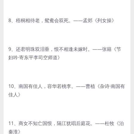
8、梧桐相待老，鸳鸯会双死。——孟郊《列女操》
9、还君明珠双泪垂，恨不相逢未嫁时。——张籍《节
妇吟·寄东平李司空师道》
10、南国有佳人，容华若桃李。——曹植《杂诗·南国有
佳人》
11、商女不知亡国恨，隔江犹唱后庭花。——杜牧《泊
秦淮》