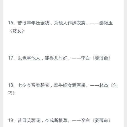
16、苦恨年年压金线，为他人作嫁衣裳。——秦韬玉
《贫女》
17、以色事他人，能得几时好。——李白《妾薄命》
18、七夕今宵看碧霄，牵牛织女渡河桥。——林杰《乞
巧》
19、昔日芙蓉花，今成断根草。——李白《妾薄命》