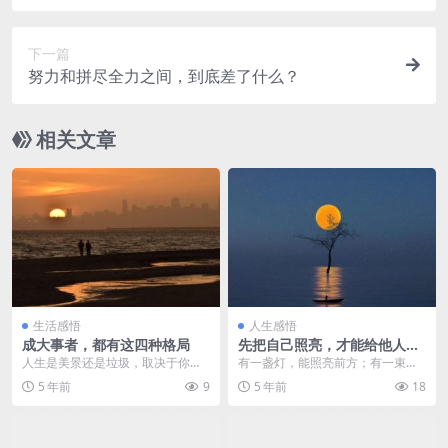
下一篇
努力和拼尽全力之间，到底差了什么？
相关文章
生活感悟
人生感悟
成大事者，都有这四种格局
先把自己照亮，才能给他人带
来光
人生是美景还是垃圾，取决于你所
有一盏灯，能照亮前方；有一束
处的位置和看问题的高低，这就是
光，能穿透胸膛；有一些品质，能
5 年前
9
5 年前
18
所谓的格局。 做事不...
让生命闪光。一个内心有...