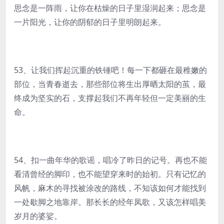
思念是一阵雨，让你在枯燥的日子里湿润起来；思念是
一片阳光，让你的阴郁的日子里明朗起来。
53、让我们挥起沉重的铁锤吧！每一下都砸在最稚嫩的
部位，当青春逝去，那些部位将生出厚晒太阳的茧，最
终成为坚实的石，支撑起我们不再年轻但一定美丽的生
命。
54、扣一曲年华的歌谣，唱冷了昨日的记号。再也不能
看清曾经的脚印，也不能望穿来时的始初。只有记忆的
风帆，麻木的寻找被涂改的路线，不知该如何才能找到
一处歇脚之地靠岸。那长长的经年凤歌，又该怎样唱美
岁月的婆娑。