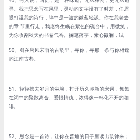
49、有人说，回忆，是一种味道。无法释去，更无法追
寻。我把思念写在风里，灵动的文字没有了时差，任眉
眼打湿我的诗行，眸中是一波的微蓝轻漾。你在我老去
的章 节里行走，我愿终生眠在紫色的砚台中，用微笑，
为你收割秋天的书卷气香。搁笔落字，素心微澜，试
50、图在唐风宋雨的古韵里，寻你，寻那一条与你相逢
的江南古巷。
51、轻轻拂去岁月的尘埃，打开历久弥新的宋词，氤氲
在词中的聚散离合、爱恨情仇，浓得像一杯化不开的咖
啡。
52、思念是一首诗，让你在普通的日子里读出韵律来；