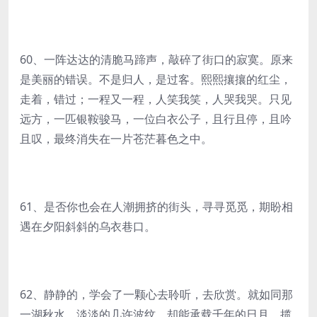
60、一阵达达的清脆马蹄声，敲碎了街口的寂寞。原来
是美丽的错误。不是归人，是过客。熙熙攘攘的红尘，
走着，错过；一程又一程，人笑我笑，人哭我哭。只见
远方，一匹银鞍骏马，一位白衣公子，且行且停，且吟
且叹，最终消失在一片苍茫暮色之中。
61、是否你也会在人潮拥挤的街头，寻寻觅觅，期盼相
遇在夕阳斜斜的乌衣巷口。
62、静静的，学会了一颗心去聆听，去欣赏。就如同那
一湖秋水，淡淡的几许波纹，却能承载千年的日月，揽