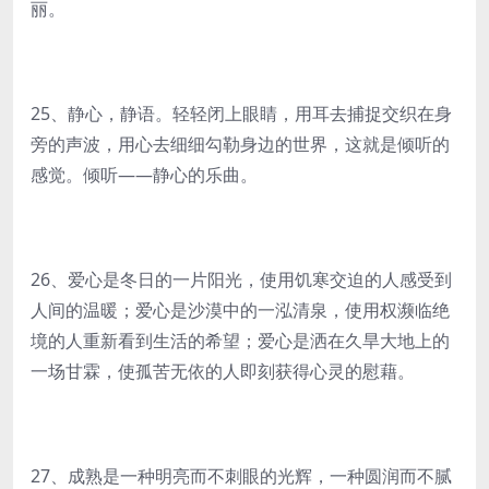
丽。
25、静心，静语。轻轻闭上眼睛，用耳去捕捉交织在身
旁的声波，用心去细细勾勒身边的世界，这就是倾听的
感觉。倾听——静心的乐曲。
26、爱心是冬日的一片阳光，使用饥寒交迫的人感受到
人间的温暖；爱心是沙漠中的一泓清泉，使用权濒临绝
境的人重新看到生活的希望；爱心是洒在久旱大地上的
一场甘霖，使孤苦无依的人即刻获得心灵的慰藉。
27、成熟是一种明亮而不刺眼的光辉，一种圆润而不腻