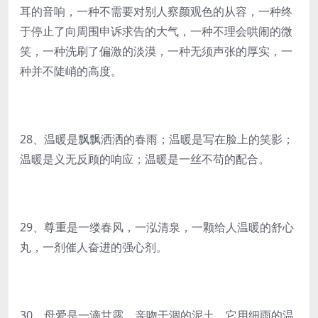
耳的音响，一种不需要对别人察颜观色的从容，一种终
于停止了向周围申诉求告的大气，一种不理会哄闹的微
笑，一种洗刷了偏激的淡漠，一种无须声张的厚实，一
种并不陡峭的高度。
28、温暖是飘飘洒洒的春雨；温暖是写在脸上的笑影；
温暖是义无反顾的响应；温暖是一丝不苟的配合。
29、尊重是一缕春风，一泓清泉，一颗给人温暖的舒心
丸，一剂催人奋进的强心剂。
30、母爱是一滴甘露，亲吻干涸的泥土，它用细雨的温