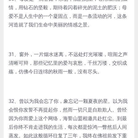
情，用钻石的坚毅，期待着闪着碎光的泥土的肥沃；母
爱不是人生中的一个凝固点，而是一条流动的河，这条
河造就了我们生命中美丽的情感之景。
31、窗外，一片烟水迷离，不远处灯光璀璨，喧闹之声
清晰可辩，那些记忆里的爱与哀愁，千丝万缕，交织成
殇，仿佛今日连绵的秋雨一般，没有尽头。
32、曾以为我会忘了你，象忘记一颗夏夜的星。以为我
会恨你发誓不再提起你，然而一切只是自欺欺人。曾经
因为你而爱上这个网络，海誓山盟相邀共赴红尘。到最
后你终不肯走进我的生活，每次都是惊鸿一瞥然后人间
蒸发。如此这般循环往复了三年，我终在佛祖前发下重