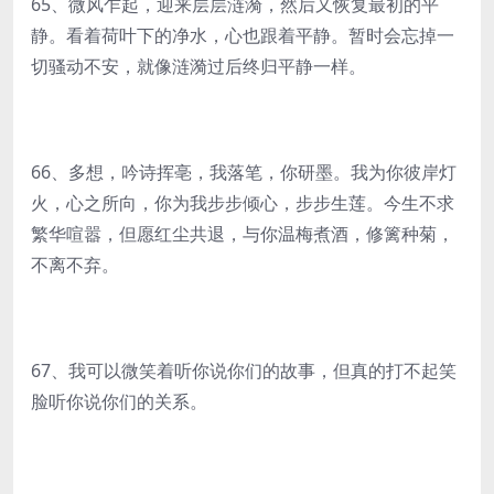
65、微风乍起，迎来层层涟漪，然后又恢复最初的平
静。看着荷叶下的净水，心也跟着平静。暂时会忘掉一
切骚动不安，就像涟漪过后终归平静一样。
66、多想，吟诗挥亳，我落笔，你研墨。我为你彼岸灯
火，心之所向，你为我步步倾心，步步生莲。今生不求
繁华喧嚣，但愿红尘共退，与你温梅煮酒，修篱种菊，
不离不弃。
67、我可以微笑着听你说你们的故事，但真的打不起笑
脸听你说你们的关系。