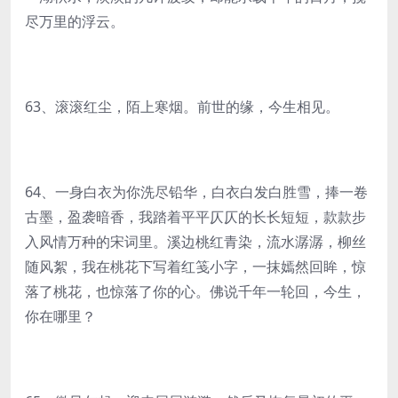
尽万里的浮云。
63、滚滚红尘，陌上寒烟。前世的缘，今生相见。
64、一身白衣为你洗尽铅华，白衣白发白胜雪，捧一卷
古墨，盈袭暗香，我踏着平平仄仄的长长短短，款款步
入风情万种的宋词里。溪边桃红青染，流水潺潺，柳丝
随风絮，我在桃花下写着红笺小字，一抹嫣然回眸，惊
落了桃花，也惊落了你的心。佛说千年一轮回，今生，
你在哪里？