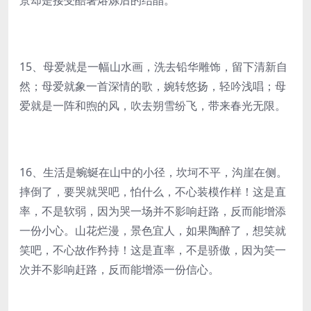
景却是接受酷暑熔炼后的结晶。
15、母爱就是一幅山水画，洗去铅华雕饰，留下清新自
然；母爱就象一首深情的歌，婉转悠扬，轻吟浅唱；母
爱就是一阵和煦的风，吹去朔雪纷飞，带来春光无限。
16、生活是蜿蜒在山中的小径，坎坷不平，沟崖在侧。
摔倒了，要哭就哭吧，怕什么，不心装模作样！这是直
率，不是软弱，因为哭一场并不影响赶路，反而能增添
一份小心。山花烂漫，景色宜人，如果陶醉了，想笑就
笑吧，不心故作矜持！这是直率，不是骄傲，因为笑一
次并不影响赶路，反而能增添一份信心。