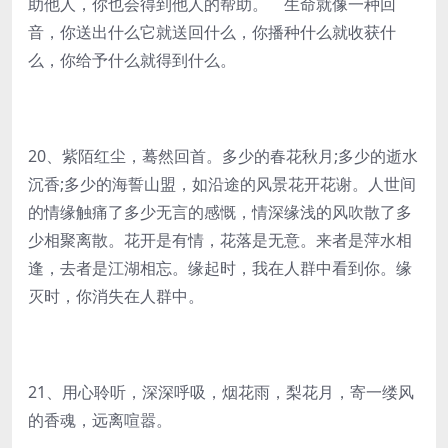
助他人，你也会得到他人的帮助。 生命就像一种回
音，你送出什么它就送回什么，你播种什么就收获什
么，你给予什么就得到什么。
20、紫陌红尘，蓦然回首。多少的春花秋月;多少的逝水
沉香;多少的海誓山盟，如沿途的风景花开花谢。人世间
的情缘触痛了多少无言的感慨，情深缘浅的风吹散了多
少相聚离散。花开是有情，花落是无意。来者是萍水相
逢，去者是江湖相忘。缘起时，我在人群中看到你。缘
灭时，你消失在人群中。
21、用心聆听，深深呼吸，烟花雨，梨花月，寄一缕风
的香魂，远离喧嚣。