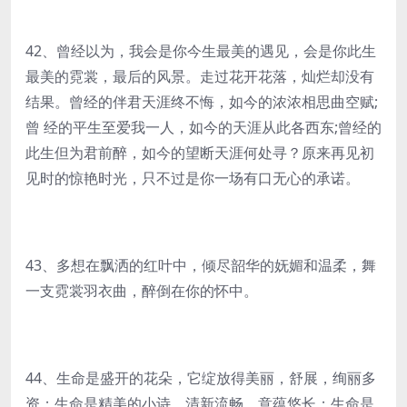
42、曾经以为，我会是你今生最美的遇见，会是你此生
最美的霓裳，最后的风景。走过花开花落，灿烂却没有
结果。曾经的伴君天涯终不悔，如今的浓浓相思曲空赋;
曾 经的平生至爱我一人，如今的天涯从此各西东;曾经的
此生但为君前醉，如今的望断天涯何处寻？原来再见初
见时的惊艳时光，只不过是你一场有口无心的承诺。
43、多想在飘洒的红叶中，倾尽韶华的妩媚和温柔，舞
一支霓裳羽衣曲，醉倒在你的怀中。
44、生命是盛开的花朵，它绽放得美丽，舒展，绚丽多
资；生命是精美的小诗，清新流畅，意蕴悠长；生命是