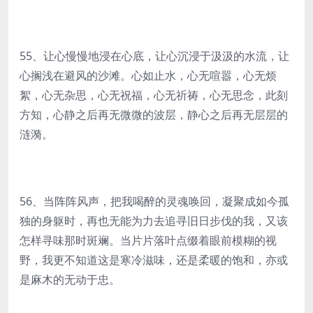
55、让心慢慢地浸在心底，让心沉浸于汲汲的水流，让
心搁浅在避风的沙滩。心如止水，心无喧嚣，心无烦
絮，心无杂思，心无祝福，心无祈祷，心无思念，此刻
方知，心静之后再无微微的波层，静心之后再无层层的
涟漪。
56、当阵阵风声，把我喝醉的灵魂唤回，凝聚成如今孤
独的身躯时，再也无能为力去追寻旧日步伐的我，又该
怎样寻味那时斑斓。当片片落叶点缀着眼前模糊的视
野，我更不知道这是寒冷滋味，还是柔暖的饱和，亦或
是麻木的无动于忠。