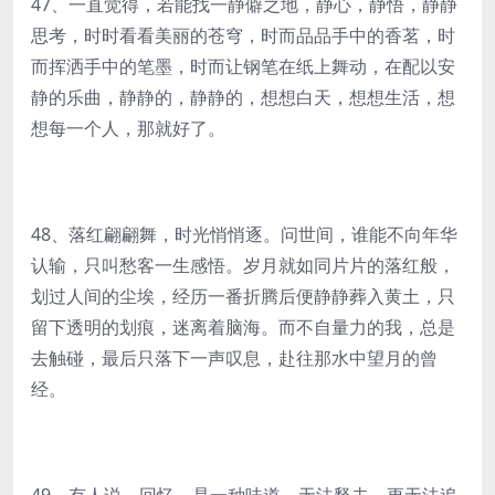
47、一直觉得，若能找一静僻之地，静心，静悟，静静
思考，时时看看美丽的苍穹，时而品品手中的香茗，时
而挥洒手中的笔墨，时而让钢笔在纸上舞动，在配以安
静的乐曲，静静的，静静的，想想白天，想想生活，想
想每一个人，那就好了。
48、落红翩翩舞，时光悄悄逐。问世间，谁能不向年华
认输，只叫愁客一生感悟。岁月就如同片片的落红般，
划过人间的尘埃，经历一番折腾后便静静葬入黄土，只
留下透明的划痕，迷离着脑海。而不自量力的我，总是
去触碰，最后只落下一声叹息，赴往那水中望月的曾
经。