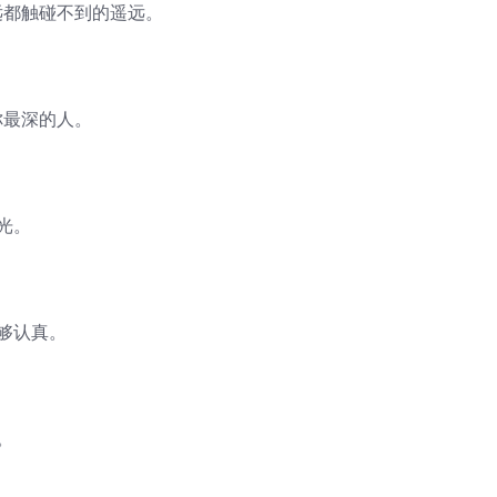
远都触碰不到的遥远。
你最深的人。
光。
够认真。
。