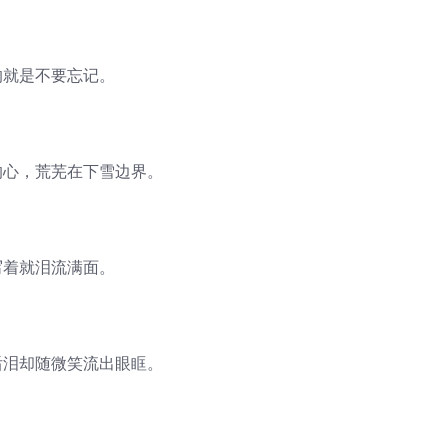
的就是不要忘记。
的心，荒芜在下雪边界。
写着就泪流满面。
后泪却随微笑流出眼眶。