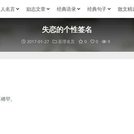
名人名言
励志文章
经典语录
经典句子
散文精
失恋的个性签名
2017-01-27
至理名言
0
0
9
不稀罕。