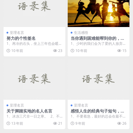
至理名言
生活感悟
努力的个性签名
当你遇到困难能帮到你的，那
才是朋友
1、再冷的石头，坐上三年也会暖。
1、少时的我们会为了爱的人放弃梦
2、没有口水与汗水，就没有成功
寐已久的大学，只为能继续相守在
10 年前
23
10 年前
15
的...
身边。热血单纯的我...
至理名言
至理名言
关于脚踏实地的名人名言
感悟人生的经典句子短句，感
悟人生的经典短句子
1、冰冻三尺非一日之寒。 2、不
1、不要着急，最好的总会在最不经
积跬步无以至千里，不积细流无以
意的时候出现。 2、对的那条路，
13 年前
21
9 年前
26
成江...
往...