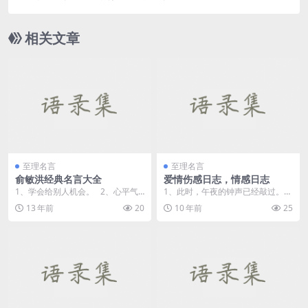
相关文章
至理名言
至理名言
俞敏洪经典名言大全
爱情伤感日志，情感日志
1、学会给别人机会。 2、心平气
1、此时，午夜的钟声已经敲过。孤
和地接受失败。 3、...
寂地坐在床前，十指在冰冷的键盘
13 年前
20
10 年前
25
上敲击，敲一句你听...