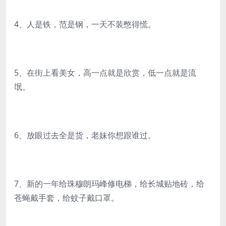
4、人是铁，范是钢，一天不装憋得慌。
5、在街上看美女，高一点就是欣赏，低一点就是流
氓。
6、放眼过去全是货，老妹你想跟谁过。
7、新的一年给珠穆朗玛峰修电梯，给长城贴地砖，给
苍蝇戴手套，给蚊子戴口罩。