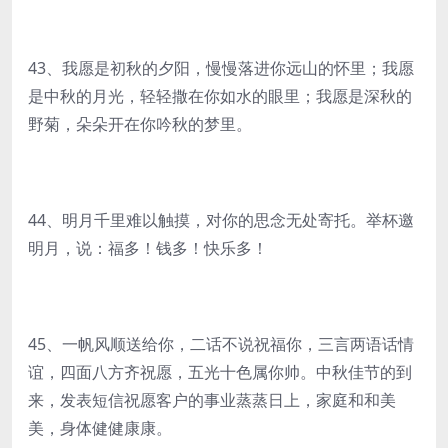
43、我愿是初秋的夕阳，慢慢落进你远山的怀里；我愿
是中秋的月光，轻轻撒在你如水的眼里；我愿是深秋的
野菊，朵朵开在你吟秋的梦里。
44、明月千里难以触摸，对你的思念无处寄托。举杯邀
明月，说：福多！钱多！快乐多！
45、一帆风顺送给你，二话不说祝福你，三言两语话情
谊，四面八方齐祝愿，五光十色属你帅。中秋佳节的到
来，发表短信祝愿客户的事业蒸蒸日上，家庭和和美
美，身体健健康康。