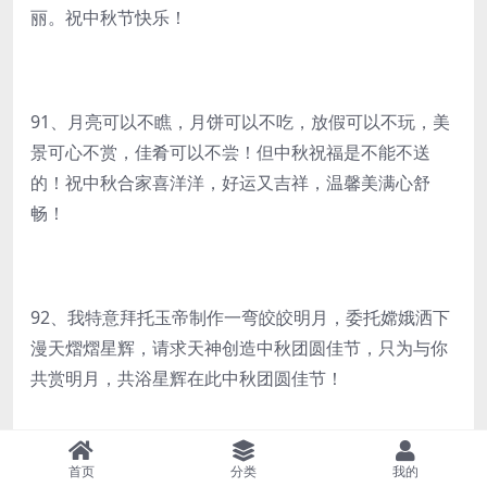
丽。祝中秋节快乐！
91、月亮可以不瞧，月饼可以不吃，放假可以不玩，美
景可心不赏，佳肴可以不尝！但中秋祝福是不能不送
的！祝中秋合家喜洋洋，好运又吉祥，温馨美满心舒
畅！
92、我特意拜托玉帝制作一弯皎皎明月，委托嫦娥洒下
漫天熠熠星辉，请求天神创造中秋团圆佳节，只为与你
共赏明月，共浴星辉在此中秋团圆佳节！
首页
分类
我的
93、月到中秋，分外想你。看到那空中圆圆的月亮吗？