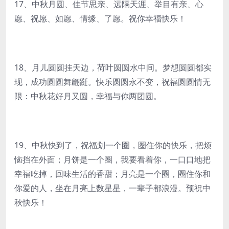
17、中秋月圆、佳节思亲、远隔天涯、举目有亲、心
愿、祝愿、如愿、情缘、了愿。祝你幸福快乐！
18、月儿圆圆挂天边，荷叶圆圆水中间。梦想圆圆都实
现，成功圆圆舞翩跹。快乐圆圆永不变，祝福圆圆情无
限：中秋花好月又圆，幸福与你两团圆。
19、中秋快到了，祝福划一个圈，圈住你的快乐，把烦
恼挡在外面；月饼是一个圈，我要看着你，一口口地把
幸福吃掉，回味生活的香甜；月亮是一个圈，圈住你和
你爱的人，坐在月亮上数星星，一辈子都浪漫。预祝中
秋快乐！