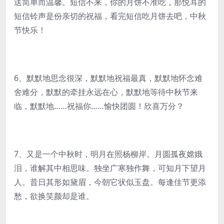
送简单而温馨。短信不来，你的月饼不准吃，那悦耳的
短信铃声是份亲切的祝福，看完短信吃月饼去吧，中秋
节快乐！
6、默默地思念很深，默默地祝福最真，默默地怀念难
舍难分，默默的牵挂永远在心，默默地等待中秋节来
临，默默地……祝福你……愉快团圆！欣喜万分？
7、又是一个中秋时，明月在照杨柳岸。月圆孤夜嫦娥
泪，谁解其中相思味。独坐广寒独作舞，可知月下望月
人。昔日其形如黛眉，今朝它状似玉盘。每逢佳节更添
愁，欲换笑颜却是谁。