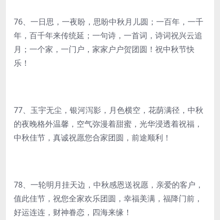
76、一日思，一夜盼，思盼中秋月儿圆；一百年，一千
年，百千年来传统延；一句诗，一首词，诗词祝兴云追
月；一个家，一门户，家家户户贺团圆！祝中秋节快
乐！
77、玉宇无尘，银河泻影，月色横空，花荫满径，中秋
的夜晚格外温馨，空气弥漫着甜蜜，光华浸透着祝福，
中秋佳节，真诚祝愿您合家团圆，前途顺利！
78、一轮明月挂天边，中秋感恩送祝愿，亲爱的客户，
值此佳节，祝您全家欢乐团圆，幸福美满，福降门前，
好运连连，财神眷恋，四海来缘！