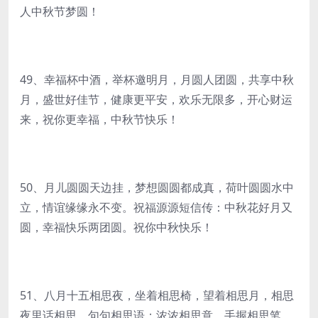
人中秋节梦圆！
49、幸福杯中酒，举杯邀明月，月圆人团圆，共享中秋
月，盛世好佳节，健康更平安，欢乐无限多，开心财运
来，祝你更幸福，中秋节快乐！
50、月儿圆圆天边挂，梦想圆圆都成真，荷叶圆圆水中
立，情谊缘缘永不变。祝福源源短信传：中秋花好月又
圆，幸福快乐两团圆。祝你中秋快乐！
51、八月十五相思夜，坐着相思椅，望着相思月，相思
夜里话相思，句句相思语；浓浓相思意，手握相思笔，