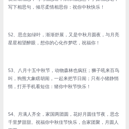
写下相思句，倾尽柔情相思你：祝你中秋快乐！
52、思念如绿叶，渐渐舒展，又是中秋月圆夜，与月亮
星星相望醉眼，想你的心化作梦呓，祝福你！
53、八月十五中秋节，动物森林也疯狂；狮子吼来百鸟
叫，狗熊大象瞎胡闹，一起来把节日闹；只有小猪静悄
悄，打开手机看短信：猪你中秋节快乐！
54、月满人齐全，家国两团圆，花好月圆佳节夜，思念
千里梦甜甜。祝福你中秋佳节快乐，合家团聚，月圆人