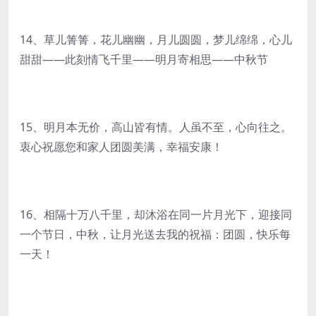
14、草儿箐箐，花儿幽幽，月儿圆圆，梦儿绵绵，心儿
甜甜——此刻情飞千里——明月寄相思——中秋节
15、明月本无价，高山皆有情。人虽不至，心向往之。
衷心祝愿您和家人团圆美满，幸福安康！
16、相隔十万八千里，却沐浴在同一片月光下，迎接同
一个节日，中秋，让月光送去我的祝福：团圆，快乐每
一天！