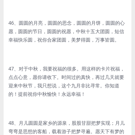
46、圆圆的月亮，圆圆的思念，圆圆的月饼，圆圆的心
愿，圆圆的节日，圆圆的祝愿，中秋十五大团圆，短信
幸福快乐圆，祝你合家团圆，美梦得圆，万事皆圆。
47、对于中秋，我要祝福的很多。用这样的卡片祝福，
点点心意，愿你请收下。时间过的真快，再过几天就要
迎来中秋节，我只想说，这个九月非比寻常。你知道
的！提前祝你中秋愉快！永远幸福！
48、月儿圆圆是家乡的源泉，股股甘甜把梦实现；月儿
弯弯是思想的客船，载着游子把梦寻遍。愿天下有梦的