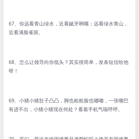
67、你远看青山绿水，近看龇牙咧嘴；远看绿水青山，
近看满脸雀斑。
68、怎么让领导向你低头？其实很简单，发条短信给他
呀！
69、小猪小猪肚子凸凸，脚也粗粗脸也嘟嘟，一张嘴巴
有进不出，小猪小猪现在何处？看着手机气喘呼呼。