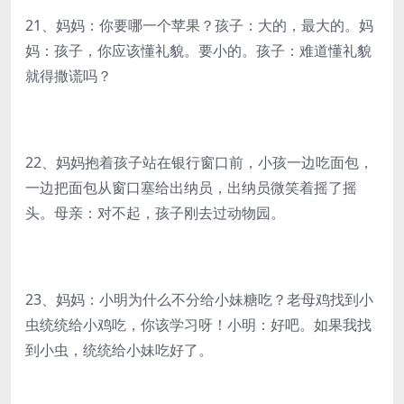
21、妈妈：你要哪一个苹果？孩子：大的，最大的。妈
妈：孩子，你应该懂礼貌。要小的。孩子：难道懂礼貌
就得撒谎吗？
22、妈妈抱着孩子站在银行窗口前，小孩一边吃面包，
一边把面包从窗口塞给出纳员，出纳员微笑着摇了摇
头。母亲：对不起，孩子刚去过动物园。
23、妈妈：小明为什么不分给小妹糖吃？老母鸡找到小
虫统统给小鸡吃，你该学习呀！小明：好吧。如果我找
到小虫，统统给小妹吃好了。