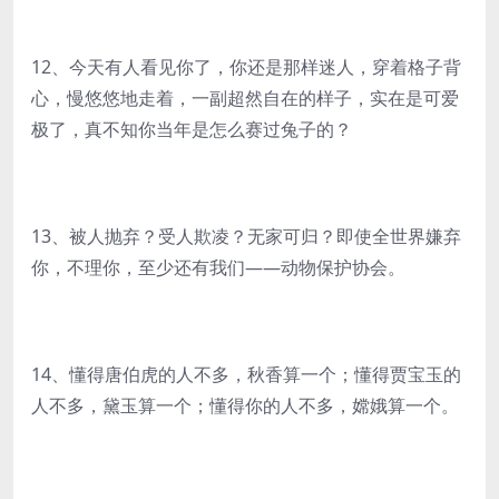
12、今天有人看见你了，你还是那样迷人，穿着格子背
心，慢悠悠地走着，一副超然自在的样子，实在是可爱
极了，真不知你当年是怎么赛过兔子的？
13、被人抛弃？受人欺凌？无家可归？即使全世界嫌弃
你，不理你，至少还有我们——动物保护协会。
14、懂得唐伯虎的人不多，秋香算一个；懂得贾宝玉的
人不多，黛玉算一个；懂得你的人不多，嫦娥算一个。