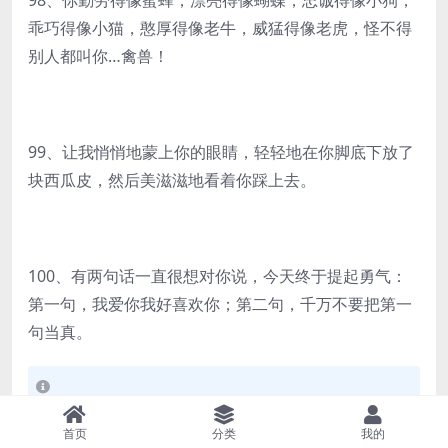
98、你勤劳得像蜜蜂，漂亮得像蝴蝶，忠诚得像小狗，
乖巧得像小猫，憨厚得像老牛，威猛得像老虎，怪不得
别人都叫你…禽兽！
99、让我悄悄地蒙上你的眼睛，轻轻地在你脚底下放了
块西瓜皮，然后美滋滋地看着你踩上去。
100、有两句话一直很想对你说，今天终于提起勇气：
第一句，我爱你我好喜欢你；第二句，千万不要把第一
句当真。
书为伴，笔同行，彼同心。语录集-最美语录
首页
分类
我的