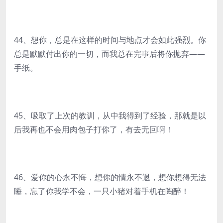
44、想你，总是在这样的时间与地点才会如此强烈。你
总是默默付出你的一切，而我总在完事后将你拋弃——
手纸。
45、吸取了上次的教训，从中我得到了经验，那就是以
后我再也不会用肉包子打你了，有去无回啊！
46、爱你的心永不悔，想你的情永不退，想你想得无法
睡，忘了你我学不会，一只小猪对着手机在陶醉！