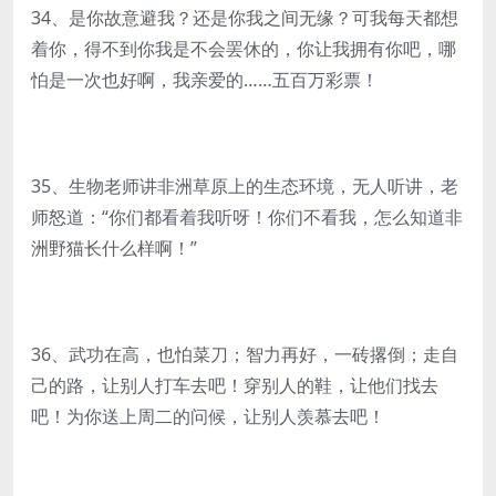
34、是你故意避我？还是你我之间无缘？可我每天都想
着你，得不到你我是不会罢休的，你让我拥有你吧，哪
怕是一次也好啊，我亲爱的……五百万彩票！
35、生物老师讲非洲草原上的生态环境，无人听讲，老
师怒道：“你们都看着我听呀！你们不看我，怎么知道非
洲野猫长什么样啊！”
36、武功在高，也怕菜刀；智力再好，一砖撂倒；走自
己的路，让别人打车去吧！穿别人的鞋，让他们找去
吧！为你送上周二的问候，让别人羡慕去吧！