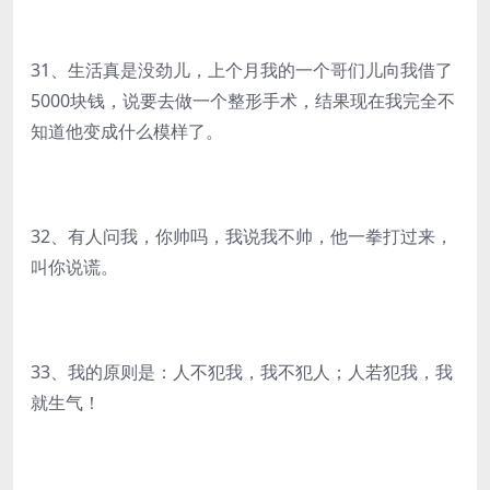
31、生活真是没劲儿，上个月我的一个哥们儿向我借了
5000块钱，说要去做一个整形手术，结果现在我完全不
知道他变成什么模样了。
32、有人问我，你帅吗，我说我不帅，他一拳打过来，
叫你说谎。
33、我的原则是：人不犯我，我不犯人；人若犯我，我
就生气！