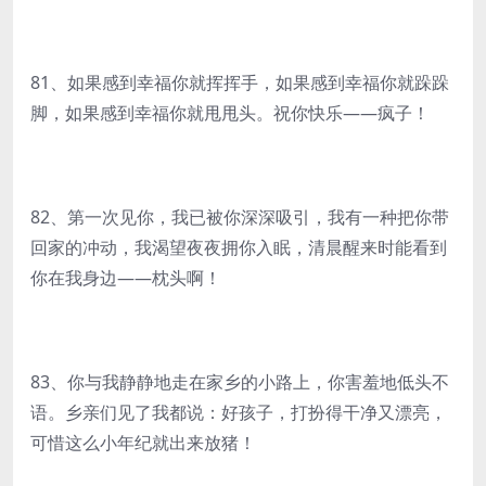
81、如果感到幸福你就挥挥手，如果感到幸福你就跺跺
脚，如果感到幸福你就甩甩头。祝你快乐——疯子！
82、第一次见你，我已被你深深吸引，我有一种把你带
回家的冲动，我渴望夜夜拥你入眠，清晨醒来时能看到
你在我身边——枕头啊！
83、你与我静静地走在家乡的小路上，你害羞地低头不
语。乡亲们见了我都说：好孩子，打扮得干净又漂亮，
可惜这么小年纪就出来放猪！