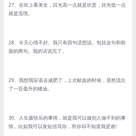
27、在街上看美女，目光高一点就是欣赏，目光低一点
就是流氓。
28、今天心情不好。我只有四句话想说。包括这句和前
面的两句。我的话说完了。
29、我想我应该去减肥了，上次献血的时候，居然流出
了一百毫升的猪油。
30、人生最快乐的事情，就是我可以做别人做不到的事
情，比如我可以发短信骂你，而你却不知道我是谁!