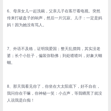
6、母亲女儿一起洗碗，父亲儿子在客厅看电视。突然
传来打破盘子的响声，然后一片沉寂。儿子：一定是妈
妈！因为她没有骂人。
7、外语不及格，证明我爱国；整天乱摆阔，其实没老
婆；长个小肚子，偏装弥勒佛；到处喳喳叫，好象大蝈
蝈。
8、那天我看见你了，你坐在大太阳底下，好不自在，
我问你在干嘛，你神秘一笑：小点声，等我晒黑了就没
人说我是白痴！