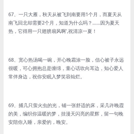
67、一只大雁，秋天从被飞到南要用1个月，而夏天从
南飞回北却需要2个月，知道为什么吗？……因为夏天
热，它得用一只翅膀扇风啊',祝清凉一夏！
68、宽心热汤喝一碗，开心晚霜涂一脸，信心被子永远
很暖，可心拥抱总是缠绵，童心话吹向耳边，知心爱人
常伴身边，祝你安眠入梦笑容灿烂。
69、捕几只萤火虫的光，铺一张舒适的床，采几许晚霞
的美，编织你温暖的梦，挂漫天闪亮的星辉，留一句晚
安陪你入睡，亲爱的，晚安。