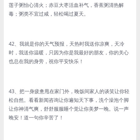
莲子粥怡心清火；赤豆大枣活血补气，香蕉粥清热解
毒；粥类不宜过咸，轻松喝过夏天。
42、我就是你的天气预报，天热时我送你凉爽，天冷
时，我送你温暖，只因为你是我最好的朋友，你的关心
也总在我的身旁，祝你平安快乐！
43、把一身疲惫甩在家门外，晚饭间家人的谈笑让你轻
松自然。看看新闻咨询让你遍知天下事，洗个澡泡个脚
让你神清气爽，舒舒服服睡个觉让你美梦一晚。说一声
晚安！道一句你辛苦了！