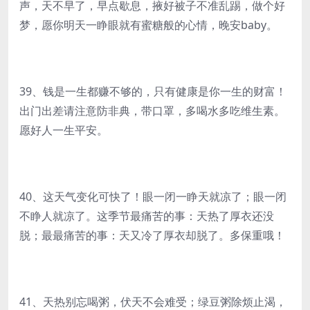
声，天不早了，早点歇息，掖好被子不准乱踢，做个好
梦，愿你明天一睁眼就有蜜糖般的心情，晚安baby。
39、钱是一生都赚不够的，只有健康是你一生的财富！
出门出差请注意防非典，带口罩，多喝水多吃维生素。
愿好人一生平安。
40、这天气变化可快了！眼一闭一睁天就凉了；眼一闭
不睁人就凉了。这季节最痛苦的事：天热了厚衣还没
脱；最最痛苦的事：天又冷了厚衣却脱了。多保重哦！
41、天热别忘喝粥，伏天不会难受；绿豆粥除烦止渴，