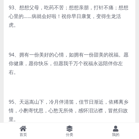
93、想想父母，吃药不苦；想想亲朋，打针不痛；想想
心里的……病就会好啦！祝你早日康复，变得生龙活
虎。
94、拥有一份美好的心情，如拥有一份甜美的祝福。愿
你健康，愿你快乐，但愿我千万个祝福永远陪伴你左
右。
95、天远嵩山下，冷月伴清笛，佳节日渐近，依稀离乡
情，小酌寄忧思，心愁无所倚，感怀泪沾襟，冒然归故
里。
首页
分类
我的