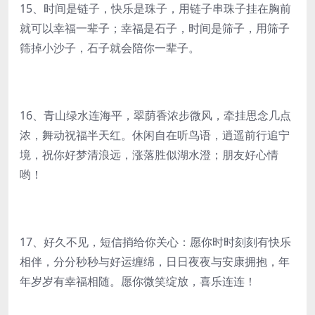
15、时间是链子，快乐是珠子，用链子串珠子挂在胸前
就可以幸福一辈子；幸福是石子，时间是筛子，用筛子
筛掉小沙子，石子就会陪你一辈子。
16、青山绿水连海平，翠荫香浓步微风，牵挂思念几点
浓，舞动祝福半天红。休闲自在听鸟语，逍遥前行追宁
境，祝你好梦清浪远，涨落胜似湖水澄；朋友好心情
哟！
17、好久不见，短信捎给你关心：愿你时时刻刻有快乐
相伴，分分秒秒与好运缠绵，日日夜夜与安康拥抱，年
年岁岁有幸福相随。愿你微笑绽放，喜乐连连！