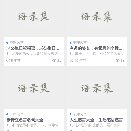
至理名言
至理名言
老公生日祝福语，老公生日快
有趣的签名，有意思的个性签
乐祝福语
名
1、亲爱的老公，我希望每天看到你
1、肚子大不可怕，可怕的是大而无
的笑容，不要再背负太大的压力；
料。 2、红豆不长南国，长我脸上
9 年前
25
10 年前
13
我希望能够陪你到牙...
了...
至理名言
至理名言
徐特立名言名句大全
人生感言大全，生活感悟感言
1、不动笔墨不读书。 2、科学常
1、心中没有阳光的人，看不到阳光
是在千百次失败后最后一次成功
的明媚；脸上没有微笑的人，也发