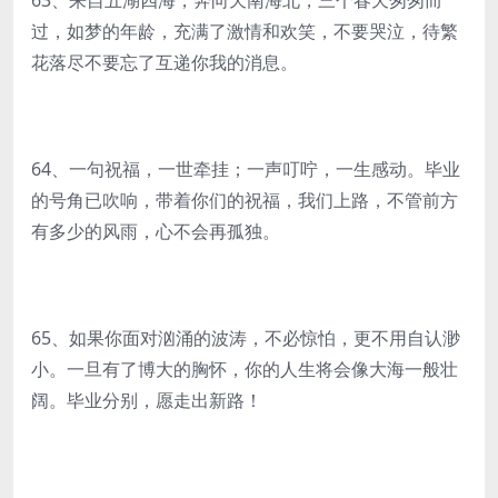
63、来自五湖四海，奔向天南海北，三个春天匆匆而
过，如梦的年龄，充满了激情和欢笑，不要哭泣，待繁
花落尽不要忘了互递你我的消息。
64、一句祝福，一世牵挂；一声叮咛，一生感动。毕业
的号角已吹响，带着你们的祝福，我们上路，不管前方
有多少的风雨，心不会再孤独。
65、如果你面对汹涌的波涛，不必惊怕，更不用自认渺
小。一旦有了博大的胸怀，你的人生将会像大海一般壮
阔。毕业分别，愿走出新路！