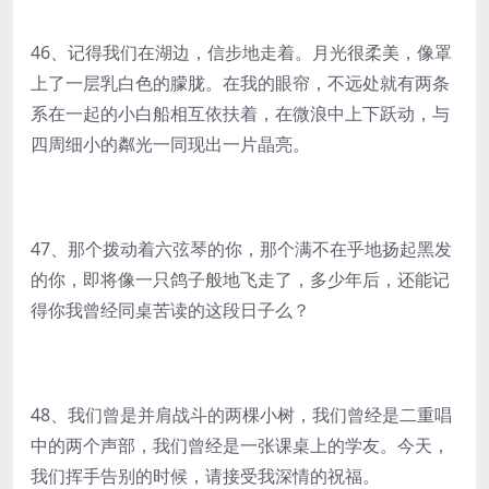
46、记得我们在湖边，信步地走着。月光很柔美，像罩
上了一层乳白色的朦胧。在我的眼帘，不远处就有两条
系在一起的小白船相互依扶着，在微浪中上下跃动，与
四周细小的粼光一同现出一片晶亮。
47、那个拨动着六弦琴的你，那个满不在乎地扬起黑发
的你，即将像一只鸽子般地飞走了，多少年后，还能记
得你我曾经同桌苦读的这段日子么？
48、我们曾是并肩战斗的两棵小树，我们曾经是二重唱
中的两个声部，我们曾经是一张课桌上的学友。今天，
我们挥手告别的时候，请接受我深情的祝福。