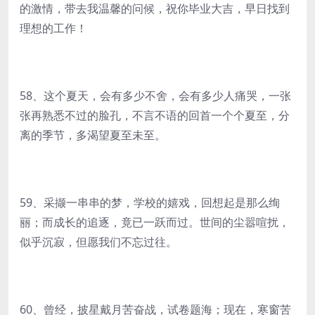
的激情，带去我温馨的问候，祝你毕业大吉，早日找到
理想的工作！
58、这个夏天，会有多少不舍，会有多少人痛哭，一张
张再熟悉不过的脸孔，不言不语的回首一个个夏至，分
离的季节，多渴望夏至未至。
59、采撷一串串的梦，学校的嬉戏，回想起是那么绚
丽；而成长的追逐，竟已一跃而过。世间的尘嚣喧扰，
似乎沉寂，但愿我们不忘过往。
60、曾经，披星戴月苦奋战，试卷题海；现在，寒窗苦