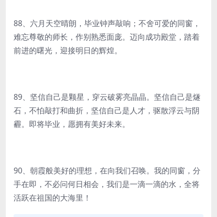
88、六月天空晴朗，毕业钟声敲响；不舍可爱的同窗，
难忘尊敬的师长，作别熟悉面庞。迈向成功殿堂，踏着
前进的曙光，迎接明日的辉煌。
89、坚信自己是颗星，穿云破雾亮晶晶。坚信自己是燧
石，不怕敲打和曲折，坚信自己是人才，驱散浮云与阴
霾。即将毕业，愿拥有美好未来。
90、朝霞般美好的理想，在向我们召唤。我的同窗，分
手在即，不必问何日相会，我们是一滴一滴的水，全将
活跃在祖国的大海里！