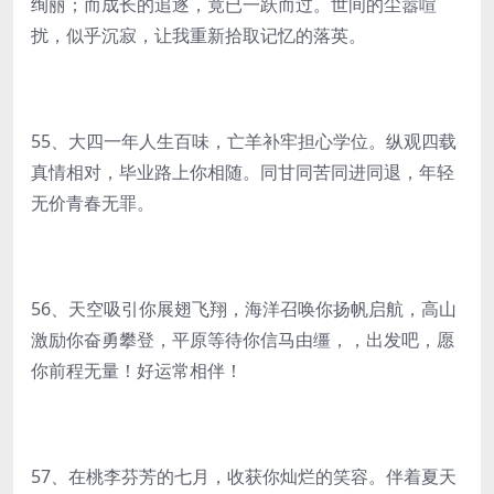
绚丽；而成长的追逐，竟已一跃而过。世间的尘嚣喧
扰，似乎沉寂，让我重新拾取记忆的落英。
55、大四一年人生百味，亡羊补牢担心学位。纵观四载
真情相对，毕业路上你相随。同甘同苦同进同退，年轻
无价青春无罪。
56、天空吸引你展翅飞翔，海洋召唤你扬帆启航，高山
激励你奋勇攀登，平原等待你信马由缰，，出发吧，愿
你前程无量！好运常相伴！
57、在桃李芬芳的七月，收获你灿烂的笑容。伴着夏天