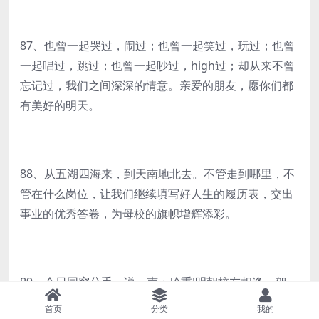
87、也曾一起哭过，闹过；也曾一起笑过，玩过；也曾
一起唱过，跳过；也曾一起吵过，high过；却从来不曾
忘记过，我们之间深深的情意。亲爱的朋友，愿你们都
有美好的明天。
88、从五湖四海来，到天南地北去。不管走到哪里，不
管在什么岗位，让我们继续填写好人生的履历表，交出
事业的优秀答卷，为母校的旗帜增辉添彩。
89、今日同窗分手，说一声：珍重!明朝校友相逢，贺一
句：成功!
首页
分类
我的