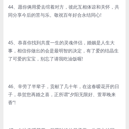
44、愿你俩用爱去绾着对方，彼此互相体谅和关怀，共
同分享今后的苦与乐。敬祝百年好合永结同心!
45、恭喜你找到共度一生的灵魂伴侣，婚姻是人生大
事，相信你做出的会是最明智的决定，有了爱的结晶生
了可爱的宝宝，别忘了请我吃油饭喔!
46、辛劳了半辈子，贡献了几十年，在这春暧花开的日
子，恭贺您再婚之喜，正所谓“夕阳无限好、萱草晚来
香”!