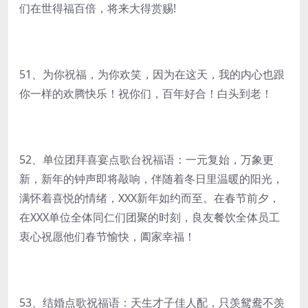
们在世得福百倍，将来大得赏赐!
51、为你祝福，为你欢笑，因为在这天，我的内心也跟
你一样的欢腾快乐！祝你们，百年好合！白头到老！
52、单位团拜喜宴点歌台祝福语：一元复始，万象更
新，新年的钟声即将敲响，伴随着冬日里温暖的阳光，
满怀着喜悦的情绪，XXX新年如约而至。在春节前夕，
在XXX单位全体同仁们团聚的时刻，良友餐饮全体员工
衷心祝愿他们春节愉快，阖家幸福！
53、结婚点歌祝福语：天生才子佳人配，只羡鸳鸯不羡