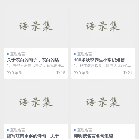
至理名言
至理名言
关于表白的句子，表白的话感
100条秋季养生小常识短信
人的
1、有些人用嘴巴去爱，而我是用心
1、秋季健康饮食，短信送你贴心：
去爱，也许我会失去很多，但我不
多吃糙米，强肝健体好处多；多吃
9 年前
18
9 年前
21
会后悔。 &nbs...
水果，营养丰富味道...
至理名言
至理名言
描写江南水乡的诗句，关于江
海明威名言名句集锦