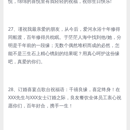
悦，绵绵的喜悦里有我轻轻的祝福，祝你生日快乐!
27、谨祝我最亲爱的朋友，从今后，爱河永浴十年修得
同船渡，百年修得共枕眠。于茫茫人海中找到他/她，分
明是千年前的一段缘；无数个偶然堆积而成的必然，怎
能不是三生石上精心镌刻的结果呢？用真心呵护这份缘
吧，真爱的你们。
28、订婚喜宴点歌台祝福语：千禧良缘，喜定终身！在
XXX先生与XXX女士订婚之际，良友餐饮全体员工衷心祝
愿你们，百年好合，携手一生！