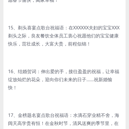
愿春节愉快，阖家幸福！
15、剃头喜宴点歌台祝福语：在XXXXXX夫妇的宝宝XXX
剃头之际，良友餐饮全体员工衷心祝愿他们的宝宝健康
快乐，茁壮成长，大富大贵，前程似锦！
16、结婚贺词：伸出爱的手，接往盈盈的祝福，让幸福
绽放灿烂的花朵，迎向你们未来的日子……祝新婚愉
快！
17、金榜题名宴点歌台祝福语：水滴石穿业精不舍，海
阔天高学贵有恒！在金秋时节，清风送爽的季节里，在