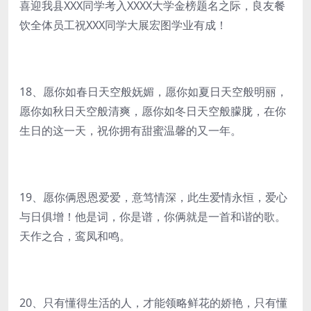
喜迎我县XXX同学考入XXXX大学金榜题名之际，良友餐
饮全体员工祝XXX同学大展宏图学业有成！
18、愿你如春日天空般妩媚，愿你如夏日天空般明丽，
愿你如秋日天空般清爽，愿你如冬日天空般朦胧，在你
生日的这一天，祝你拥有甜蜜温馨的又一年。
19、愿你俩恩恩爱爱，意笃情深，此生爱情永恒，爱心
与日俱增！他是词，你是谱，你俩就是一首和谐的歌。
天作之合，鸾凤和鸣。
20、只有懂得生活的人，才能领略鲜花的娇艳，只有懂