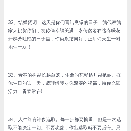
32、结婚贺词：这天是你们喜结良缘的日子，我代表我
家人祝贺你们，祝你俩幸福美满，永俦偕老在这春暧花
开群芳吐艳的日子里，你俩永结同好，正所谓天生一对
地生一双！
33、青春的树越长越葱茏，生命的花就越开越艳丽。在
你生日的这一天，请理解我对你深深的祝福，愿你充满
活力，青春常在!
34、人生终有许多选取。每一步都要慎重。但是一次选
取不能决定一切。不要犹豫，作出选取就不要后悔。只