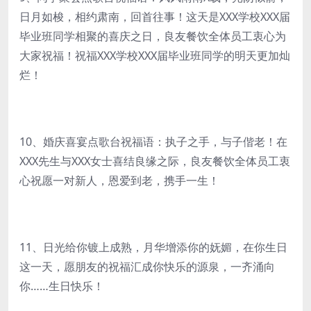
日月如梭，相约肃南，回首往事！这天是XXX学校XXX届
毕业班同学相聚的喜庆之日，良友餐饮全体员工衷心为
大家祝福！祝福XXX学校XXX届毕业班同学的明天更加灿
烂！
10、婚庆喜宴点歌台祝福语：执子之手，与子偕老！在
XXX先生与XXX女士喜结良缘之际，良友餐饮全体员工衷
心祝愿一对新人，恩爱到老，携手一生！
11、日光给你镀上成熟，月华增添你的妩媚，在你生日
这一天，愿朋友的祝福汇成你快乐的源泉，一齐涌向
你……生日快乐！