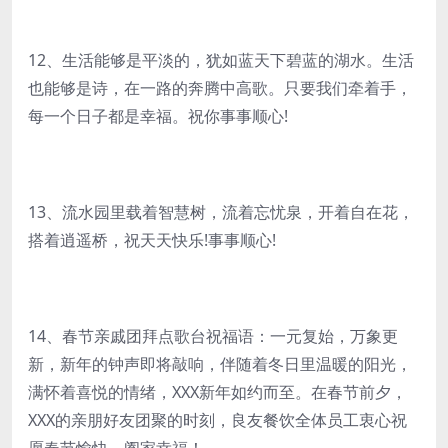
12、生活能够是平淡的，犹如蓝天下碧蓝的湖水。生活
也能够是诗，在一路的奔腾中高歌。只要我们牵着手，
每一个日子都是幸福。祝你事事顺心!
13、流水园里载着智慧树，流着忘忧泉，开着自在花，
搭着逍遥桥，祝天天快乐!事事顺心!
14、春节亲戚团拜点歌台祝福语：一元复始，万象更
新，新年的钟声即将敲响，伴随着冬日里温暖的阳光，
满怀着喜悦的情绪，XXX新年如约而至。在春节前夕，
XXX的亲朋好友团聚的时刻，良友餐饮全体员工衷心祝