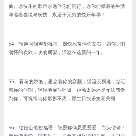
仙。愿快乐的歌声永远伴你们同行，愿你们婚后的生活
洋溢着喜悦与欢快，永浴于无穷的快乐年华！
54、轻声问候声挚祝福，愿快乐常伴你左右，愿你拥有
满怀的欢欣丰收的期望，洋溢在这新的一年。
55、看花的娇艳，思念着你的容颜，望流云飘逸，惦记
着你的佳期，轻轻地屏住呼吸，距离太远还是无法感受
到你，可祝福与你形影不离，愿生日快乐笑容美丽!
56、结婚点歌祝福语：祝愿你俩恩恩爱爱，白头偕老！