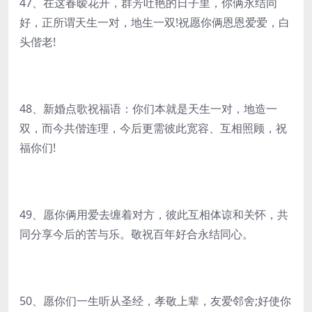
47、在这春暧花开，群芳吐艳的日子里，你俩永结同
好，正所谓天生一对，地生一双!祝愿你俩恩恩爱爱，白
头偕老!
48、新婚点歌祝福语：你们本就是天生一对，地造一
双，而今共偕连理，今后更需彼此宽容、互相照顾，祝
福你们!
49、愿你俩用爱去缠着对方，彼此互相体谅和关怀，共
同分享今后的苦与乐。敬祝百年好合永结同心。
50、愿你们一生听从圣经，孝敬上辈，友爱邻舍;好使你