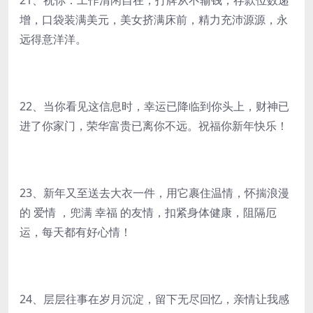
21、祝你：工作清闲自在，打牌从不输钱，存款位数递
增，口袋装满美元，美女挤满床前，精力充沛源源，永
远得意洋洋。
22、当你看见这信息时，幸运已降临到你头上，财神已
进了你家门，荣华富贵已离你不远。祝福你新年快乐！
23、新年又至送去大衣一件，用它裹住温情，怀揣浪漫
的 爱情 ，兜满 幸福 的友情，扣紧身体健康，阻隔厄
运，每天都有好心情！
24、层层往事在岁月沉淀，留下无尽回忆，亲情让我感