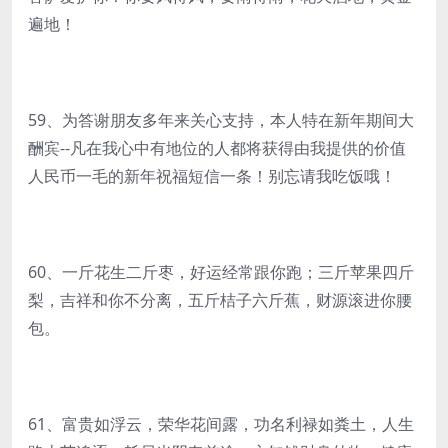
遍地！
59、为答谢朋友多年来关心支持，本人特在新年期间大
酬宾--凡在我心中有地位的人都将获得由我提供的价值
人民币一毛的新年祝福短信一条！别忘请我吃饭哦！
60、一斤花生二斤枣，好运经常跟你跑；三斤苹果四斤
梨，吉祥和你不分离，五斤桔子六斤蕉，财源滚进你腰
包。
61、富贵如浮云，荣华花间露，功名利禄如粪土，人生