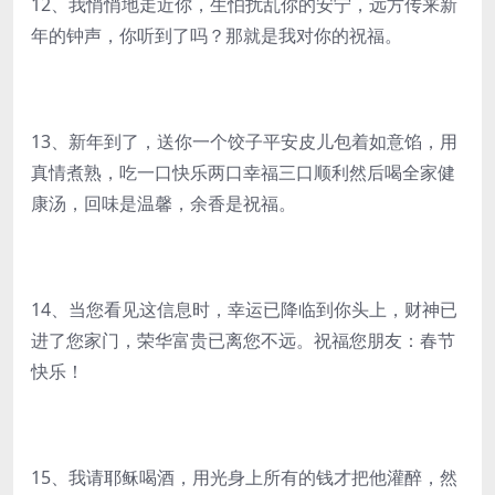
12、我悄悄地走近你，生怕扰乱你的安宁，远方传来新
年的钟声，你听到了吗？那就是我对你的祝福。
13、新年到了，送你一个饺子平安皮儿包着如意馅，用
真情煮熟，吃一口快乐两口幸福三口顺利然后喝全家健
康汤，回味是温馨，余香是祝福。
14、当您看见这信息时，幸运已降临到你头上，财神已
进了您家门，荣华富贵已离您不远。祝福您朋友：春节
快乐！
15、我请耶稣喝酒，用光身上所有的钱才把他灌醉，然