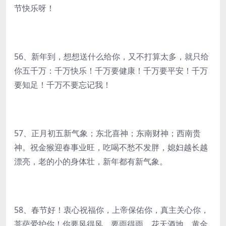
节快乐呀！
56、新年到，想想送什么给你，又不打算太多，就只给
你五千万：千万快乐！千万要健康！千万要平安！千万
要知足！千万不要忘记我！
57、正月初五新气象；东北喜神；东南财神；西南贵
神。祝金猴迎春事业旺，吃喝不愁不发胖，媳妇越长越
漂亮，老的小的身体壮，新年都有新气象。
58、春节好！衷心祝福你，上帝保佑你，真主关心你，
菩萨爱护你！你要风得风，要雨得雨，花天酒地，黄金