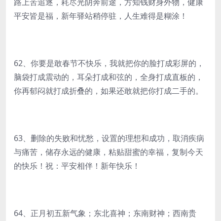
路上苦追逐，耗尽光阴奔前途，方知钱财身外物，健康
平安皆是福，新年驿站稍停驻，人生难得是糊涂！
62、你要是敢春节不快乐，我就把你的脸打成彩屏的，
脑袋打成震动的，耳朵打成和弦的，全身打成直板的，
你再郁闷就打成折叠的，如果还敢就把你打成二手的。
63、删除的失败和忧愁，设置的理想和成功，取消疾病
与痛苦，储存永远的健康，粘贴甜蜜的幸福，复制今天
的快乐！祝：平安相伴！新年快乐！
64、正月初五新气象；东北喜神；东南财神；西南贵