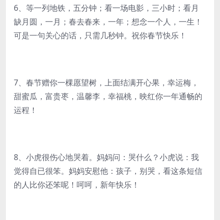
6、等一列地铁，五分钟；看一场电影，三小时；看月
缺月圆，一月；春去春来，一年；想念一个人，一生！
可是一句关心的话，只需几秒钟。祝你春节快乐！
7、春节赠你一棵愿望树，上面结满开心果，幸运梅，
甜蜜瓜，富贵枣，温馨李，幸福桃，映红你一年通畅的
运程！
8、小虎很伤心地哭着。妈妈问：哭什么？小虎说：我
觉得自已很笨。妈妈安慰他：孩子，别哭，看这条短信
的人比你还笨呢！呵呵，新年快乐！