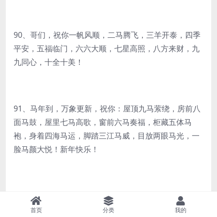
90、哥们，祝你一帆风顺，二马腾飞，三羊开泰，四季
平安，五福临门，六六大顺，七星高照，八方来财，九
九同心，十全十美！
91、马年到，万象更新，祝你：屋顶九马萦绕，房前八
面马鼓，屋里七马高歌，窗前六马奏福，柜藏五体马
袍，身着四海马运，脚踏三江马威，目放两眼马光，一
脸马颜大悦！新年快乐！
92、痛苦最好是别人的，快乐才是自己的；麻烦将是暂
时的，朋友总是永恒的；爱情是用心经营的，世界上没
首页
分类
我的