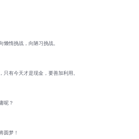
，向懒惰挑战，向陋习挑战。
卡，只有今天才是现金，要善加利用。
庸呢？
将圆梦！