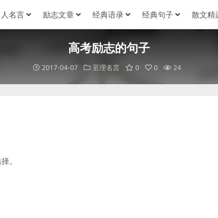
名人名言
励志文章
经典语录
经典句子
散文精
高考励志的句子
2017-04-07
至理名言
0
0
24
选择。