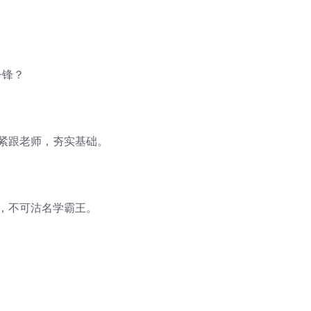
。
争锋？
。紧跟老师，夯实基础。
图，不可沽名学霸王。