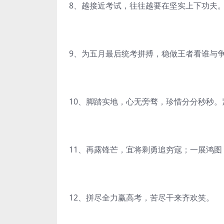
8、越接近考试，往往越要在坚实上下功夫
9、为五月最后统考拼搏，稳做王者看谁与
10、脚踏实地，心无旁骛，珍惜分分秒秒
11、再露锋芒，宜将剩勇追穷寇；一展鸿
12、拼尽全力赢高考，苦尽干来齐欢笑。