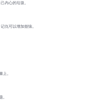
自己内心的垃圾。
；记仇可以增加烦恼。
棘上。
题。