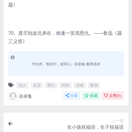
题》
70、度尽劫波兄弟在，相逢一笑泯恩仇。——鲁迅《题
三义塔》
书为伴，笔同行，彼同心。语录集-最美语录
别人
名言
我们
时间
没有
鲁迅
语录集
分享
收藏
点赞(
0
)
上一篇
生小孩祝福语，生子祝福语