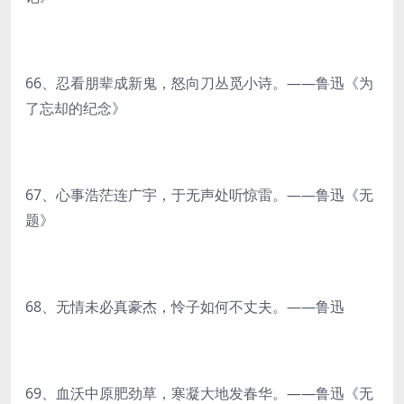
66、忍看朋辈成新鬼，怒向刀丛觅小诗。——鲁迅《为
了忘却的纪念》
67、心事浩茫连广宇，于无声处听惊雷。——鲁迅《无
题》
68、无情未必真豪杰，怜子如何不丈夫。——鲁迅
69、血沃中原肥劲草，寒凝大地发春华。——鲁迅《无