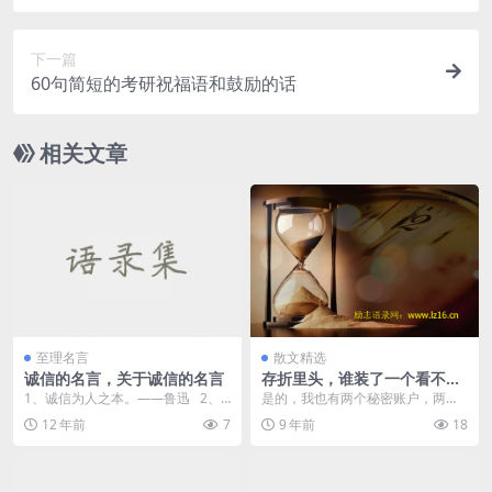
下一篇
60句简短的考研祝福语和鼓励的话
相关文章
至理名言
散文精选
诚信的名言，关于诚信的名言
存折里头，谁装了一个看不见
的沙漏 – 龙应台
1、诚信为人之本。——鲁迅 2、
是的，我也有两个秘密账户，两本
对人以诚信...
秘密存折。 两个账户，都无法得
12 年前
7
9 年前
18
知最终...