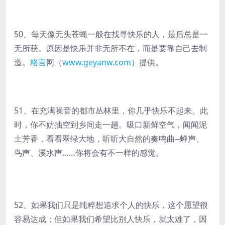
50、每天像无头苍蝇一般在找寻快乐的人，最后总是一
无所获。原因是快乐并非无所不在，而是要靠自己去制
造。
格言
网（
www.geyanw.com
）提供。
51、在充满噪音的都市丛林里，你几乎快乐不起来。此
时，你不妨抽空到乡间走一趟。吸口新鲜空气，闻闻泥
土芳香，看看翠绿大地，听听大自然的奏鸣曲--蝉声、
鸟声、溪水声……你将会有不一样的感觉。
52、如果我们只是纯粹想追求个人的快乐，这个愿望很
容易达成；但如果我们希望比别人快乐，就太难了，因