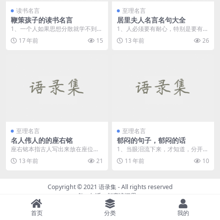
读书名言
至理名言
鞭策孩子的读书名言
居里夫人名言名句大全
1、一个人如果思想分散就学不到知
1、人必须要有耐心，特别是要有信
识，学习不专心就学不精深，如果
心。 2、人要有毅力，否则将一事
17 年前
15
13 年前
26
三心二意，就会疑惑...
无...
至理名言
至理名言
名人伟人的的座右铭
郁闷的句子，郁闷的话
座右铭本指古人写出来放在座位右
1、当眼泪流下来，才知道，分开也
边的格言，后泛指人们激励、警戒
是另一种明白。 2、爱那么短，遗
13 年前
21
11 年前
10
自己，作为行动指南的...
忘...
Copyright © 2021
语录集
- All rights reserved
每一句话，都应该沉思。
首页
分类
我的