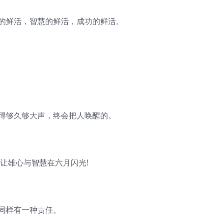
搏的鲜活，智慧的鲜活，成功的鲜活。
敲得够久够大声，终会把人唤醒的。
!让雄心与智慧在六月闪光!
同样有一种责任。