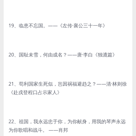
19、临患不忘国。——《左传·襄公三十一年》
20、国耻未雪，何由成名？——唐·李白《独漉篇》
21、苟利国家生死似，岂因祸福避趋之？——清·林则徐
《赴戌登程口占示家人》
22、祖国，我永远忠于你，为你献身，用我的琴声永远
为你歌唱和战斗。 ——肖邦