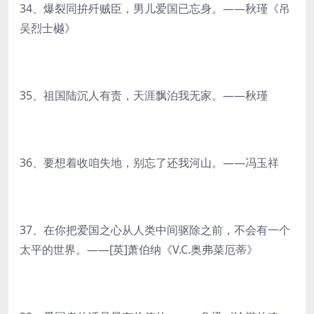
34、爆裂同拚歼贼臣，男儿爱国已忘身。——秋瑾《吊
吴烈士樾》
35、祖国陆沉人有责，天涯飘泊我无家。——秋瑾
36、要想着收咱失地，别忘了还我河山。——冯玉祥
37、在你把爱国之心从人类中间驱除之前，不会有一个
太平的世界。——[英]萧伯纳《V.C.奥弗菜厄蒂》