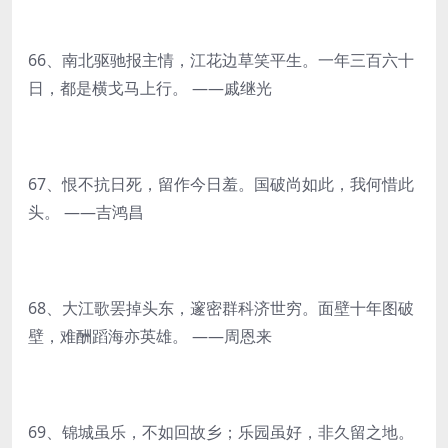
66、南北驱驰报主情，江花边草笑平生。一年三百六十
日，都是横戈马上行。 ——戚继光
67、恨不抗日死，留作今日羞。国破尚如此，我何惜此
头。 ——吉鸿昌
68、大江歌罢掉头东，邃密群科济世穷。面壁十年图破
壁，难酬蹈海亦英雄。 ——周恩来
69、锦城虽乐，不如回故乡；乐园虽好，非久留之地。