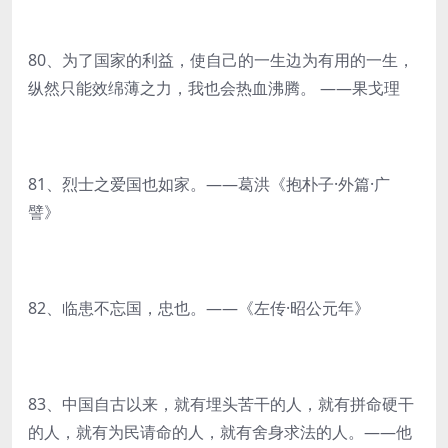
80、为了国家的利益，使自己的一生边为有用的一生，
纵然只能效绵薄之力，我也会热血沸腾。 ——果戈理
81、烈士之爱国也如家。——葛洪《抱朴子·外篇·广
譬》
82、临患不忘国，忠也。——《左传·昭公元年》
83、中国自古以来，就有埋头苦干的人，就有拼命硬干
的人，就有为民请命的人，就有舍身求法的人。——他