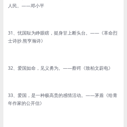
人民。——邓小平
31、忧国耻为睁眼瞎，挺身甘上断头台。——《革命烈
士诗抄.熊亨瀚诗》
32、爱国如命，见义勇为。——蔡锷《致柏文蔚电》
33、爱国，是一种极高贵的感情活动。——茅盾《给青
年作家的公开信》