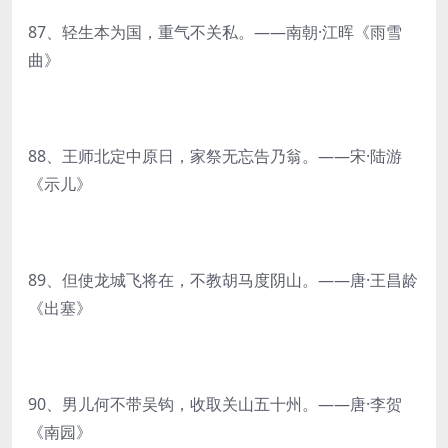
87、轻生本为国，重气不关私。——南朝·江晖《雨雪
曲》
88、王师北定中原日，家祭无忘告乃翁。——宋·陆游
《示儿》
89、但使龙城飞将在，不教胡马度阴山。——唐·王昌龄
《出塞》
90、男儿何不带吴钩，收取关山五十州。——唐·李贺
《南园》