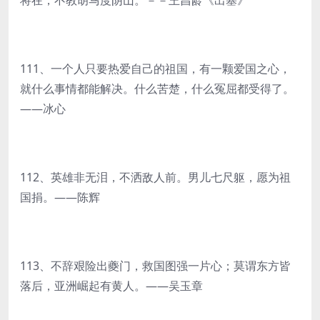
将在，不教胡马度阴山。－－王昌龄《出塞》
111、一个人只要热爱自己的祖国，有一颗爱国之心，
就什么事情都能解决。什么苦楚，什么冤屈都受得了。
——冰心
112、英雄非无泪，不洒敌人前。男儿七尺躯，愿为祖
国捐。——陈辉
113、不辞艰险出夔门，救国图强一片心；莫谓东方皆
落后，亚洲崛起有黄人。——吴玉章