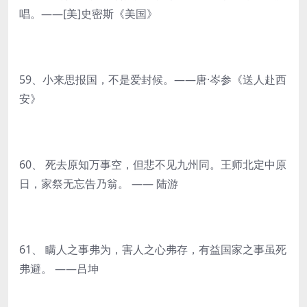
唱。——[美]史密斯《美国》
59、小来思报国，不是爱封候。——唐·岑参《送人赴西
安》
60、 死去原知万事空，但悲不见九州同。王师北定中原
日，家祭无忘告乃翁。 —— 陆游
61、 瞒人之事弗为，害人之心弗存，有益国家之事虽死
弗避。 ——吕坤