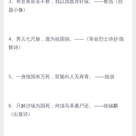
3、寄意寒星荃不察，我以我血荐轩辕。——鲁迅《自
题小像》
4、男儿七尺躯，愿为祖国捐。——《革命烈士诗抄·陈
辉诗》
5、一身报国有万死，双鬓向人无再青。 ——陆游
6、只解沙场为国死，何须马革裹尸还。——徐锡麟
《出塞诗》