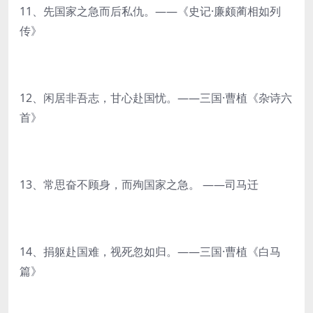
11、先国家之急而后私仇。——《史记·廉颇蔺相如列
传》
12、闲居非吾志，甘心赴国忧。——三国·曹植《杂诗六
首》
13、常思奋不顾身，而殉国家之急。 ——司马迁
14、捐躯赴国难，视死忽如归。——三国·曹植《白马
篇》