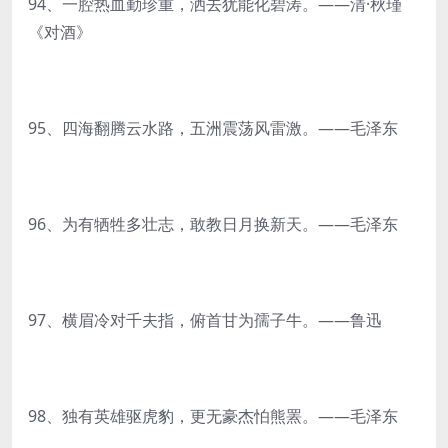
94、一腔热血勤珍重，洒去犹能化碧涛。——清·秋瑾
《对酒》
95、四海翻腾云水路，五洲震荡风雷激。——毛泽东
96、为有牺牲多壮志，敢教日月换新天。——毛泽东
97、横眉冷对千夫指，俯首甘为孺子牛。——鲁迅
98、独有英雄驱虎豹，更无豪杰怕熊罴。——毛泽东