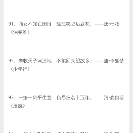
91、商女不知亡国恨，隔江犹唱后庭花。——唐·杜牧
《泊秦淮》
92、未收天子河湟地，不拟回头望故乡。——唐·令狐楚
《少年行》
93、一箫一剑平生意，负尽狂名十五年。——清·龚自珍
《漫感》