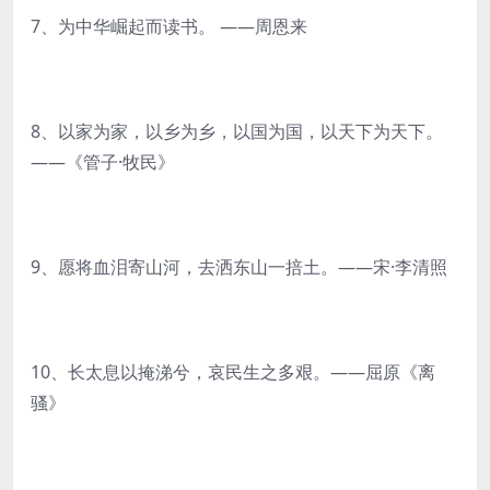
7、为中华崛起而读书。 ——周恩来
8、以家为家，以乡为乡，以国为国，以天下为天下。
——《管子·牧民》
9、愿将血泪寄山河，去洒东山一掊土。——宋·李清照
10、长太息以掩涕兮，哀民生之多艰。——屈原《离
骚》