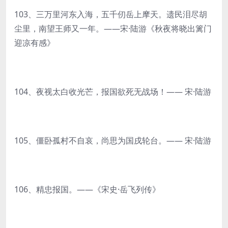
103、三万里河东入海，五千仞岳上摩天。遗民泪尽胡
尘里，南望王师又一年。——宋·陆游《秋夜将晓出篱门
迎凉有感》
104、夜视太白收光芒，报国欲死无战场！—— 宋·陆游
105、僵卧孤村不自哀，尚思为国戌轮台。—— 宋·陆游
106、精忠报国。——《宋史·岳飞列传》