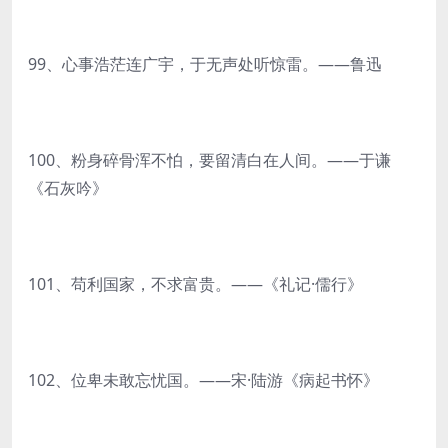
99、心事浩茫连广宇，于无声处听惊雷。——鲁迅
100、粉身碎骨浑不怕，要留清白在人间。——于谦
《石灰吟》
101、苟利国家，不求富贵。——《礼记·儒行》
102、位卑未敢忘忧国。——宋·陆游《病起书怀》