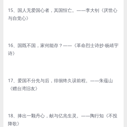
15、国人无爱国心者，其国恒亡。——李大钊《厌世心
与自觉心》
16、国既不国，家何能存？——《革命烈士诗抄·杨靖宇
诗》
17、爱国不分先与后，徘徊终久误前程。——朱蕴山
《赠台湾旧友》
18、捧出一颗丹心，献与亿兆生灵。——陶行知《不投
降歌》