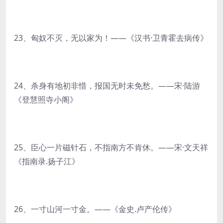
23、匈奴不灭，无以家为！——《汉书·卫青霍去病传》
24、杀身有地初非惜，报国无时未免愁。——宋·陆游
《登慧照寺小阁》
25、臣心一片磁针石，不指南方不肯休。——宋·文天祥
《指南录.扬子江》
26、一寸山河一寸金。——《金史.卢产伦传》