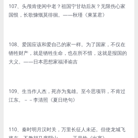
107、头颅肯使闲中老？祖国宁甘劫后灰？无限伤心家
国恨，长歌慷慨莫徘徊。——秋瑾《柬某君》
108、爱国应该和爱自己的家一样。为了国家，不仅在
牺牲财产，就是牺牲生命，也在所不惜，这就是报国的
大义。——日本思想家福泽谕吉
109、生当作人杰，死亦为鬼雄。至今思项羽，不肯过
江东。－－李清照《夏日绝句》
110、秦时明月汉时关，万里长征人未还。但使龙城飞