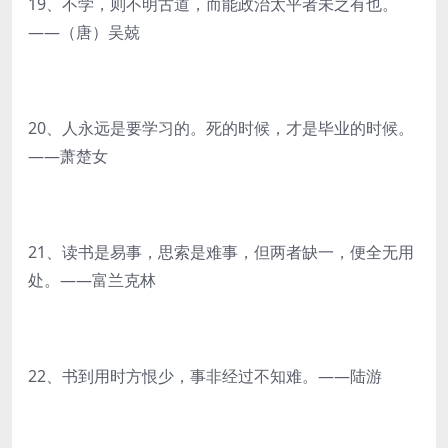
19、不学，则不明古道，而能政治太平者未之有也。
——（唐）吴兢
20、人永远是要学习的。死的时候，才是毕业的时候。
——萧楚女
21、读书是易事，思索是难事，但两者缺一，便全无用
处。——富兰克林
22、书到用时方恨少，事非经过不知难。——陆游