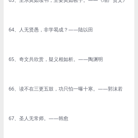
63、至乐莫如读书，至要莫如教子。——《增广贤文》
64、人无贤愚，非学曷成？——陆以田
65、奇文共欣赏，疑义相如析。——陶渊明
66、读不在三更五鼓，功只怕一曝十寒。——郭沫若
67、圣人无常师。——韩愈