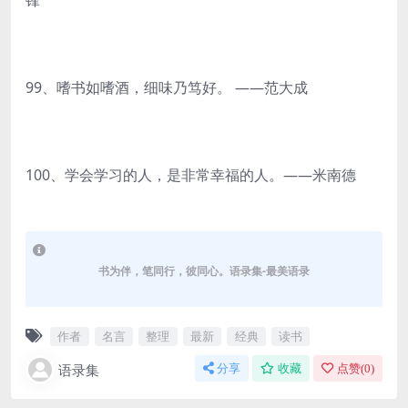
锋
99、嗜书如嗜酒，细味乃笃好。 ——范大成
100、学会学习的人，是非常幸福的人。——米南德
书为伴，笔同行，彼同心。语录集-最美语录
作者
名言
整理
最新
经典
读书
语录集
分享
收藏
点赞(
0
)