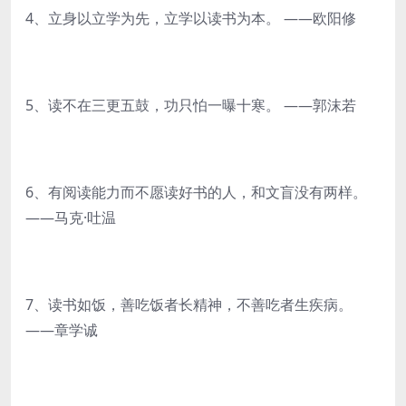
4、立身以立学为先，立学以读书为本。 ——欧阳修
5、读不在三更五鼓，功只怕一曝十寒。 ——郭沫若
6、有阅读能力而不愿读好书的人，和文盲没有两样。
——马克·吐温
7、读书如饭，善吃饭者长精神，不善吃者生疾病。
——章学诚