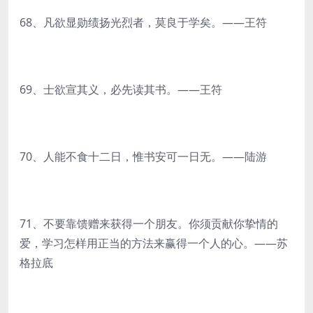
68、凡欲显勋绩扬光烈者，莫良于学矣。——王符
69、士欲宣其义，必先读其书。——王符
70、人能不食十二日，惟书安可一日无。——陆游
71、不要靠馈赠来获得一个朋友。你须贡献你挚情的
爱，学习怎样用正当的方法来赢得一个人的心。——苏
格拉底