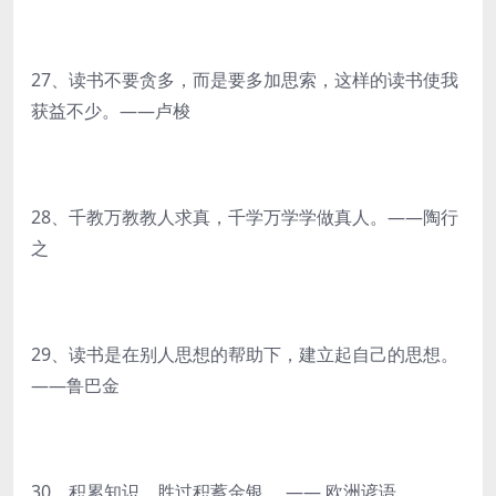
27、读书不要贪多，而是要多加思索，这样的读书使我
获益不少。——卢梭
28、千教万教教人求真，千学万学学做真人。——陶行
之
29、读书是在别人思想的帮助下，建立起自己的思想。
——鲁巴金
30、积累知识，胜过积蓄金银。 —— 欧洲谚语