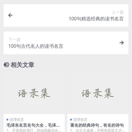
上一篇
100句精选经典的读书名言
下一篇
100句古代名人的读书名言
相关文章
至理名言
至理名言
毛泽东名言名句大全，毛泽东
著名的经典诗句，有名的诗句
语录大全
1、不管风吹浪打，胜似闲庭信步。
1、古之大成者，不惟有超世之才，