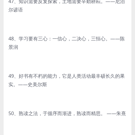
47、知识需要反复探索，土地需要辛勤耕耘。——尼泊
尔谚语
48、学习要有三心：一信心，二决心，三恒心。——陈
景润
49、好书有不朽的能力，它是人类活动最丰硕长久的果
实。——史美尔斯
50、熟读之法，于循序而渐进，熟读而精思。 ——朱熹