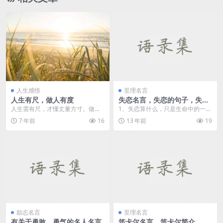
人生感悟
至理名言
人生有尺，做人有度
失恋名言，失恋的句子，失恋
个性签名
人生需有尺，才懂丈量方寸。做人
1、失恋算什么，只是生命中的一个
要有度，才不浑浑噩噩走一遭。 前
小插曲，没什么大不了，失恋是为
7 年前
16
13 年前
19
路跌跌撞撞，走在脚...
了遇到比他（她）更...
励志名言
至理名言
有关于勇敢、勇气的名人名言
笛卡尔名言，笛卡尔简介