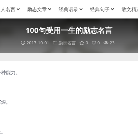
名人名言
励志文章
经典语录
经典句子
散文精
100句受用一生的励志名言
2017-10-01
励志名言
0
0
23
一种能力。
辉煌。
走。