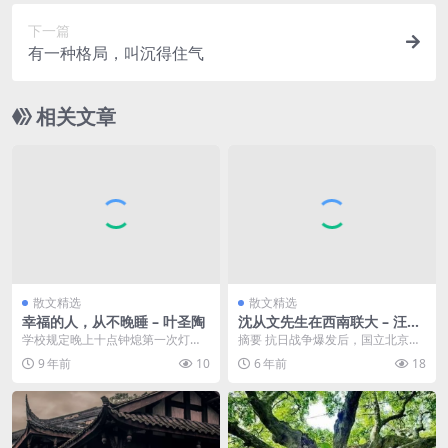
下一篇
有一种格局，叫沉得住气
相关文章
散文精选
散文精选
幸福的人，从不晚睡 – 叶圣陶
沈从文先生在西南联大 – 汪曾
祺
学校规定晚上十点钟熄第一次灯，
摘要 抗日战争爆发后，国立北京大
一刻钟之后熄第二次，再一刻钟之
学，国立清华大学，私立南开大学
9 年前
10
6 年前
18
后，灯又熄了。 &n...
陆续转移，1938...