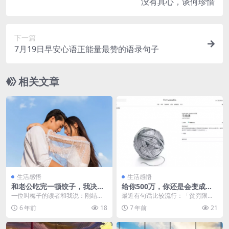
没有真心，谈何珍惜
下一篇
7月19日早安心语正能量最赞的语录句子
相关文章
生活感悟
生活感悟
和老公吃完一顿饺子，我决定
给你500万，你还是会变成穷
离婚了！什么样的婚姻不必再
人 – 钱某某
一位叫梅子的读者和我说：刚结婚
最近有句话比较流行：「贫穷限制
忍
那几年，她们夫妻最快乐的事就是
了我的想象力」。1500元的曲别
6 年前
18
7 年前
21
每天一起做饭。 男人...
针；15万的爱玛仕...