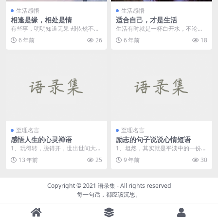
生活感悟
生活感悟
相逢是缘，相处是情
适合自己，才是生活
有些事，明明知道无果 却依然不悔
生活有时就是一杯白开水，不论是
有些情，明明知道无缘 却依旧不舍
冷是热，只要温度适合自己就好；
6 年前
26
6 年前
18
生活就是一个...
生活有时又是万千口...
至理名言
至理名言
感悟人生的心灵禅语
励志的句子说说心情短语
1、玩得转，脱得开，世出世间大智
1、坦然，其实就是平淡中的一份自
慧；拿得起，放得下，在尘离尘真
信，也是平静中的一份快乐，更是
13 年前
25
9 年前
30
豪杰。 ...
一种潇洒。 &nb...
Copyright © 2021
语录集
- All rights reserved
每一句话，都应该沉思。