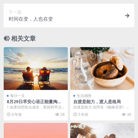
下一篇
时间在变，人也在变
相关文章
每日一文
生活感悟
8月29日早安心语正能量掏心
自渡是能力，渡人是格局
说说句子
1.如果你想快点成名，那就得早点
自渡是能力 倪萍在《姥姥语录》中
起床；如果你想快点长智，那就得
写道：靠山山会倒，靠人人会老，
6 年前
28
5 年前
30
慢点骄傲；如果你想...
靠来靠去你就发现了...