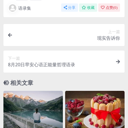
语录集
分享
收藏
点赞(
0
)
上一篇
现实告诉你
下一篇
8月20日早安心语正能量哲理语录
相关文章