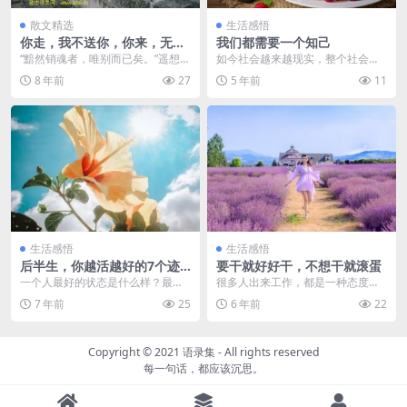
散文精选
生活感悟
你走，我不送你，你来，无论
我们都需要一个知己
风雨多大，我要去接你－梁实
“黯然销魂者，唯别而已矣。”遥想古
如今社会越来越现实，整个社会进
秋
人送别，也是一种雅人深致。 古时
步都靠利益驱动，但是我们此时更
8 年前
27
5 年前
11
交通不便，一去...
需要知己，越努力越孤...
生活感悟
生活感悟
后半生，你越活越好的7个迹
要干就好好干，不想干就滚蛋
象
一个人最好的状态是什么样？最好
很多人出来工作，都是一种态度：
的状态无非是：眼里写满故事，脸
钱给的多就多干点，否则就少干
7 年前
25
6 年前
22
上却不见风霜。 每天...
点。结果十几年以后，才...
Copyright © 2021
语录集
- All rights reserved
每一句话，都应该沉思。