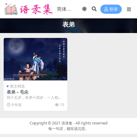
登录
表弟
散文精选
表弟 – 毛尖
我十五岁，表弟十四岁，一人抱两
本新买的《笑傲江湖》，天兵天将
9 年前
15
似的，飞驰回家。在弄...
Copyright © 2021
语录集
- All rights reserved
每一句话，都应该沉思。